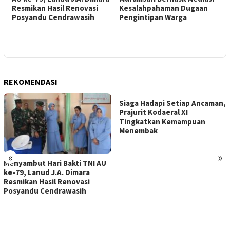
Resmikan Hasil Renovasi
Kesalahpahaman Dugaan
A
Posyandu Cendrawasih
Pengintipan Warga
L
U
REKOMENDASI
Siaga Hadapi Setiap Ancaman,
Prajurit Kodaeral XI
Tingkatkan Kemampuan
Menembak
«
»
Menyambut Hari Bakti TNI AU
ke-79, Lanud J.A. Dimara
Resmikan Hasil Renovasi
Posyandu Cendrawasih