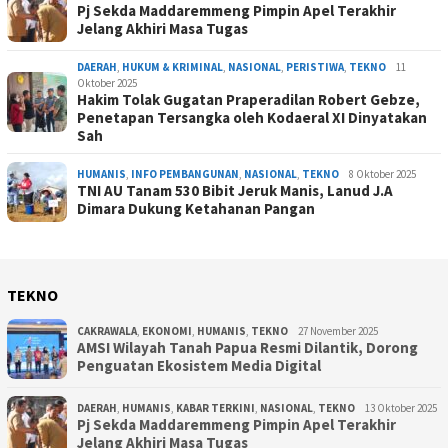
Pj Sekda Maddaremmeng Pimpin Apel Terakhir
Jelang Akhiri Masa Tugas
DAERAH
,
HUKUM & KRIMINAL
,
NASIONAL
,
PERISTIWA
,
TEKNO
11
Oktober 2025
Hakim Tolak Gugatan Praperadilan Robert Gebze,
Penetapan Tersangka oleh Kodaeral XI Dinyatakan
Sah
HUMANIS
,
INFO PEMBANGUNAN
,
NASIONAL
,
TEKNO
8 Oktober 2025
TNI AU Tanam 530 Bibit Jeruk Manis, Lanud J.A
Dimara Dukung Ketahanan Pangan
TEKNO
CAKRAWALA
,
EKONOMI
,
HUMANIS
,
TEKNO
27 November 2025
AMSI Wilayah Tanah Papua Resmi Dilantik, Dorong
Penguatan Ekosistem Media Digital
DAERAH
,
HUMANIS
,
KABAR TERKINI
,
NASIONAL
,
TEKNO
13 Oktober 2025
Pj Sekda Maddaremmeng Pimpin Apel Terakhir
Jelang Akhiri Masa Tugas