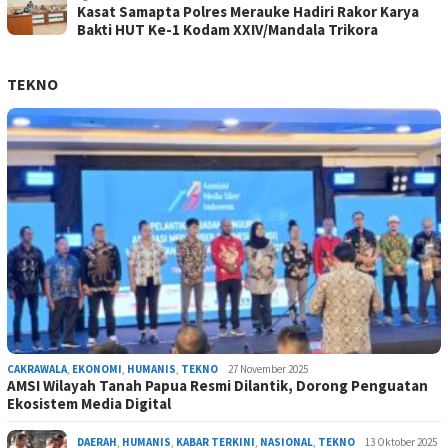
Kasat Samapta Polres Merauke Hadiri Rakor Karya
Bakti HUT Ke-1 Kodam XXIV/Mandala Trikora
TEKNO
CAKRAWALA
,
EKONOMI
,
HUMANIS
,
TEKNO
27 November 2025
AMSI Wilayah Tanah Papua Resmi Dilantik, Dorong Penguatan
Ekosistem Media Digital
DAERAH
,
HUMANIS
,
KABAR TERKINI
,
NASIONAL
,
TEKNO
13 Oktober 2025