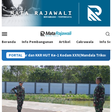
Loncat
ke
konten
Menu
Mobile
Beranda
Info Pembangunan
Artikel
Cakrawala
Info S
Akbar dan KKR HUT Ke-1 Kodam XXIV/Mandala Trikora
PORTAL
Persia