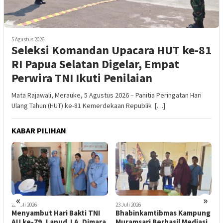
5 Agustus 2026
Seleksi Komandan Upacara HUT ke-81
RI Papua Selatan Digelar, Empat
Perwira TNI Ikuti Penilaian
Mata Rajawali, Merauke, 5 Agustus 2026 – Panitia Peringatan Hari
Ulang Tahun (HUT) ke-81 Kemerdekaan Republik […]
KABAR PILIHAN
«
»
28 Juli 2026
23 Juli 2026
1
Menyambut Hari Bakti TNI
Bhabinkamtibmas Kampung
T
AU ke-79, Lanud J.A. Dimara
Muramsari Berhasil Mediasi
4