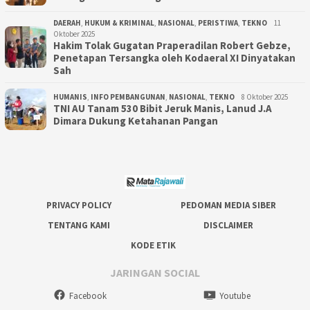
DAERAH
,
HUKUM & KRIMINAL
,
NASIONAL
,
PERISTIWA
,
TEKNO
11
Oktober 2025
Hakim Tolak Gugatan Praperadilan Robert Gebze,
Penetapan Tersangka oleh Kodaeral XI Dinyatakan
Sah
HUMANIS
,
INFO PEMBANGUNAN
,
NASIONAL
,
TEKNO
8 Oktober 2025
TNI AU Tanam 530 Bibit Jeruk Manis, Lanud J.A
Dimara Dukung Ketahanan Pangan
PRIVACY POLICY
PEDOMAN MEDIA SIBER
TENTANG KAMI
DISCLAIMER
KODE ETIK
JARINGAN SOCIAL
Facebook
Youtube