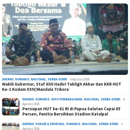
DAERAH
,
HUMANIS
,
NASIONAL
,
SERBA-SERBI
6 Agustus 2026
Wakili Gubernur, Staf Ahli Hadiri Tabligh Akbar dan KKR HUT
Ke-1 Kodam XXIV/Mandala Trikora
DAERAH
,
HUMANIS
,
INFO PEMBANGUNAN
,
NASIONAL
,
SERBA-SERBI
6
Agustus 2026
Persiapan HUT ke-81 RI di Papua Selatan Capai 85
Persen, Panitia Bersihkan Stadion Katalpal
DAERAH
,
HUKUM & KRIMINAL
,
HUMANIS
,
NASIONAL
,
SERBA-SERBI
5
Agustus 2026