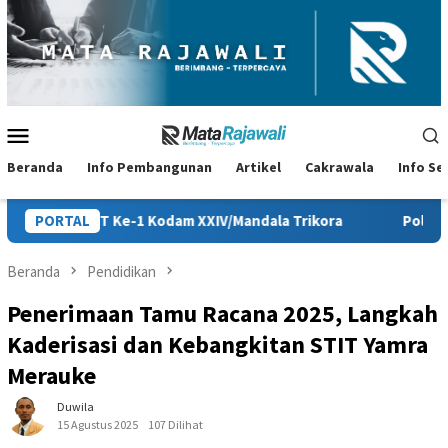
Loncat
ke
konten
Menu
Mobile
Beranda
Info Pembangunan
Artikel
Cakrawala
Info S
Kodam XXIV/Mandala Trikora
PORTAL
Polsek Jagebob Tangkap Ter
Beranda
Pendidikan
Penerimaan Tamu Racana 2025, Langkah
Kaderisasi dan Kebangkitan STIT Yamra
Merauke
Duwila
15 Agustus 2025
107 Dilihat