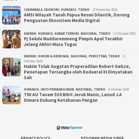
CAKRAWALA
,
EKONOMI
,
HUMANIS
,
TEKNO
27 November 2025
AMSI Wilayah Tanah Papua Resmi Dilantik, Dorong
Penguatan Ekosistem Media Digital
DAERAH
,
HUMANIS
,
KABAR TERKINI
,
NASIONAL
,
TEKNO
13 Oktober 2025
Pj Sekda Maddaremmeng Pimpin Apel Terakhir
Jelang Akhiri Masa Tugas
DAERAH
,
HUKUM & KRIMINAL
,
NASIONAL
,
PERISTIWA
,
TEKNO
11
Oktober 2025
Hakim Tolak Gugatan Praperadilan Robert Gebze,
Penetapan Tersangka oleh Kodaeral XI Dinyatakan
Sah
HUMANIS
,
INFO PEMBANGUNAN
,
NASIONAL
,
TEKNO
8 Oktober 2025
TNI AU Tanam 530 Bibit Jeruk Manis, Lanud J.A
Dimara Dukung Ketahanan Pangan
PRIVACY POLICY
PEDOMAN MEDIA SIBER