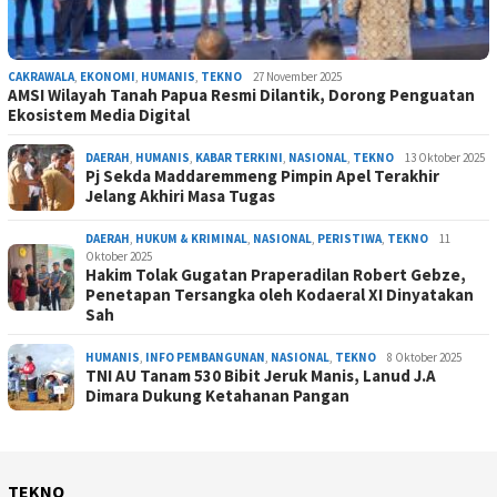
CAKRAWALA
,
EKONOMI
,
HUMANIS
,
TEKNO
27 November 2025
AMSI Wilayah Tanah Papua Resmi Dilantik, Dorong Penguatan
Ekosistem Media Digital
DAERAH
,
HUMANIS
,
KABAR TERKINI
,
NASIONAL
,
TEKNO
13 Oktober 2025
Pj Sekda Maddaremmeng Pimpin Apel Terakhir
Jelang Akhiri Masa Tugas
DAERAH
,
HUKUM & KRIMINAL
,
NASIONAL
,
PERISTIWA
,
TEKNO
11
Oktober 2025
Hakim Tolak Gugatan Praperadilan Robert Gebze,
Penetapan Tersangka oleh Kodaeral XI Dinyatakan
Sah
HUMANIS
,
INFO PEMBANGUNAN
,
NASIONAL
,
TEKNO
8 Oktober 2025
TNI AU Tanam 530 Bibit Jeruk Manis, Lanud J.A
Dimara Dukung Ketahanan Pangan
TEKNO