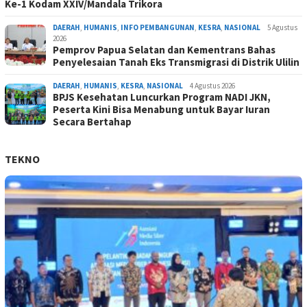
Ke-1 Kodam XXIV/Mandala Trikora
DAERAH
,
HUMANIS
,
INFO PEMBANGUNAN
,
KESRA
,
NASIONAL
5 Agustus
2026
Pemprov Papua Selatan dan Kementrans Bahas
Penyelesaian Tanah Eks Transmigrasi di Distrik Ulilin
DAERAH
,
HUMANIS
,
KESRA
,
NASIONAL
4 Agustus 2026
BPJS Kesehatan Luncurkan Program NADI JKN,
Peserta Kini Bisa Menabung untuk Bayar Iuran
Secara Bertahap
TEKNO