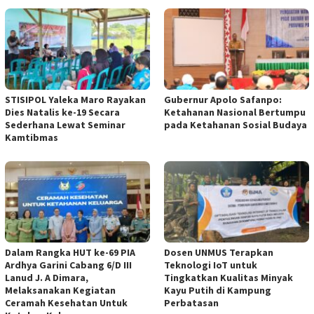
STISIPOL Yaleka Maro Rayakan
Gubernur Apolo Safanpo:
Dies Natalis ke-19 Secara
Ketahanan Nasional Bertumpu
Sederhana Lewat Seminar
pada Ketahanan Sosial Budaya
Kamtibmas
Dalam Rangka HUT ke-69 PIA
Dosen UNMUS Terapkan
Ardhya Garini Cabang 6/D III
Teknologi IoT untuk
Lanud J. A Dimara,
Tingkatkan Kualitas Minyak
Melaksanakan Kegiatan
Kayu Putih di Kampung
Ceramah Kesehatan Untuk
Perbatasan