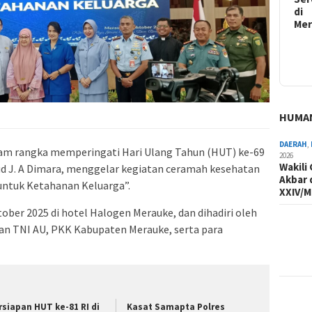
di
Me
HUMA
DAERAH
,
lam rangka memperingati Hari Ulang Tahun (HUT) ke-69
2026
Wakili
nud J. A Dimara, menggelar kegiatan ceramah kesehatan
Akbar 
ntuk Ketahanan Keluarga”.
XXIV/M
tober 2025 di hotel Halogen Merauke, dan dihadiri oleh
aran TNI AU, PKK Kabupaten Merauke, serta para
rsiapan HUT ke-81 RI di
Kasat Samapta Polres