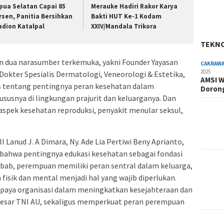
pua Selatan Capai 85
Merauke Hadiri Rakor Karya
rsen, Panitia Bersihkan
Bakti HUT Ke-1 Kodam
adion Katalpal
XXIV/Mandala Trikora
TEKN
 dua narasumber terkemuka, yakni Founder Yayasan
CAKRAW
2025
Dokter Spesialis Dermatologi, Veneorologi & Estetika,
AMSI W
s tentang pentingnya peran kesehatan dalam
Dorong
usnya di lingkungan prajurit dan keluarganya. Dan
spek kesehatan reproduksi, penyakit menular seksul,
I Lanud J. A Dimara, Ny. Ade Lia Pertiwi Beny Aprianto,
hwa pentingnya edukasi kesehatan sebagai fondasi
bab, perempuan memiliki peran sentral dalam keluarga,
isik dan mental menjadi hal yang wajib diperlukan.
upaya organisasi dalam meningkatkan kesejahteraan dan
besar TNI AU, sekaligus memperkuat peran perempuan