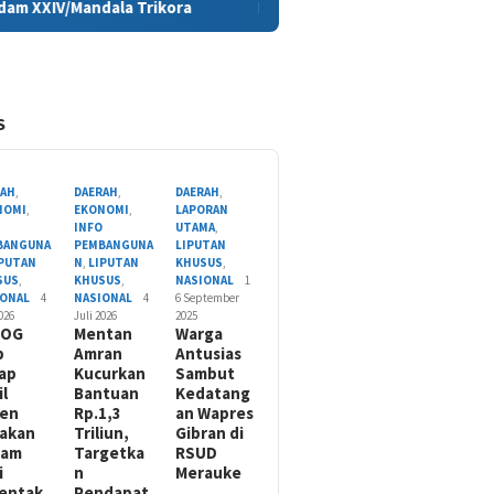
ra
Persiapan HUT ke-81 RI di Papua Selatan Capai 85 Pers
S
RAH
,
DAERAH
,
DAERAH
,
NOMI
,
EKONOMI
,
LAPORAN
O
INFO
UTAMA
,
BANGUNA
PEMBANGUNA
LIPUTAN
IPUTAN
N
,
LIPUTAN
KHUSUS
,
SUS
,
KHUSUS
,
NASIONAL
1
IONAL
4
NASIONAL
4
6 September
2026
Juli 2026
2025
LOG
Mentan
Warga
p
Amran
Antusias
ap
Kucurkan
Sambut
il
Bantuan
Kedatang
nen
Rp.1,3
an Wapres
akan
Triliun,
Gibran di
nam
Targetka
RSUD
i
n
Merauke
entak
Pendapat