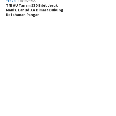
TEKNO
8 Oktober 2025
TNI AU Tanam 530 Bibit Jeruk
Manis, Lanud J.A Dimara Dukung
Ketahanan Pangan