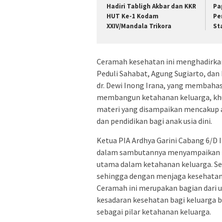
Hadiri Tabligh Akbar dan KKR
Pa
HUT Ke-1 Kodam
Pe
XXIV/Mandala Trikora
St
Ceramah kesehatan ini menghadirkan
Peduli Sahabat, Agung Sugiarto, dan 
dr. Dewi Inong Irana, yang membaha
membangun ketahanan keluarga, khus
materi yang disampaikan mencakup a
dan pendidikan bagi anak usia dini.
Ketua PIA Ardhya Garini Cabang 6/D II
dalam sambutannya menyampaikan ba
utama dalam ketahanan keluarga. Se
sehingga dengan menjaga kesehatan f
Ceramah ini merupakan bagian dari 
kesadaran kesehatan bagi keluarga 
sebagai pilar ketahanan keluarga.