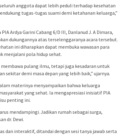
 seluruh anggota dapat lebih peduli terhadap kesehatan
mendukung tugas-tugas suami demi ketahanan keluarga,”
IA Ardya Garini Cabang 6/D III, Danlanud J. A Dimara,
kan dukungannya atas terselenggaranya acara tersebut.
hatan ini diharapkan dapat membuka wawasan para
 menjalani pola hidup sehat.
a membawa pulang ilmu, tetapi juga kesadaran untuk
n sekitar demi masa depan yang lebih baik,” ujarnya.
a dalam materinya menyampaikan bahwa keluarga
syarakat yang sehat. Ia mengapresiasi inisiatif PIA
su penting ini.
harus mendampingi. Jadikan rumah sebagai surga,
an dr. Dewi.
 dan interaktif, ditandai dengan sesi tanya jawab serta