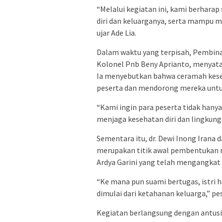
“Melalui kegiatan ini, kami berharap
diri dan keluarganya, serta mampu 
ujar Ade Lia.
Dalam waktu yang terpisah, Pembina P
Kolonel Pnb Beny Aprianto, menyata
Ia menyebutkan bahwa ceramah kese
peserta dan mendorong mereka untuk
“Kami ingin para peserta tidak hany
menjaga kesehatan diri dan lingkunga
Sementara itu, dr. Dewi Inong Iran
merupakan titik awal pembentukan ma
Ardya Garini yang telah mengangkat i
“Ke mana pun suami bertugas, istri 
dimulai dari ketahanan keluarga,” pes
Kegiatan berlangsung dengan antusias