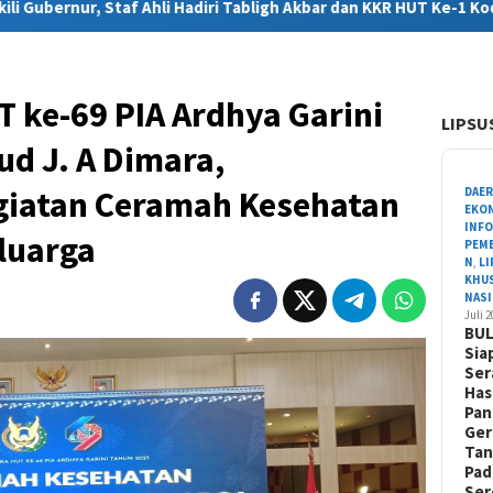
 Hadiri Tabligh Akbar dan KKR HUT Ke-1 Kodam XXIV/Mandala Triko
 ke-69 PIA Ardhya Garini
LIPSU
ud J. A Dimara,
iatan Ceramah Kesehatan
DAE
EKO
INF
luarga
PEM
N
,
L
KHU
NAS
Juli 
BU
Sia
Ser
Has
Pa
Ger
Ta
Pad
Ser