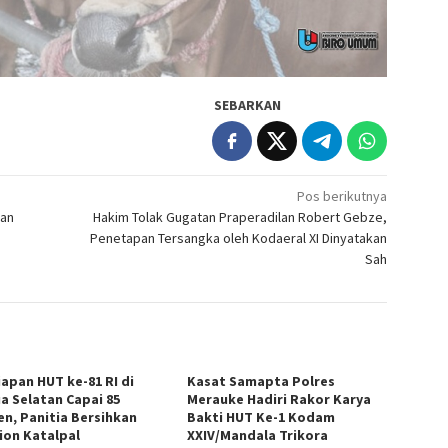
SEBARKAN
Pos berikutnya
gan
Hakim Tolak Gugatan Praperadilan Robert Gebze,
Penetapan Tersangka oleh Kodaeral XI Dinyatakan
Sah
iapan HUT ke-81 RI di
Kasat Samapta Polres
a Selatan Capai 85
Merauke Hadiri Rakor Karya
en, Panitia Bersihkan
Bakti HUT Ke-1 Kodam
ion Katalpal
XXIV/Mandala Trikora