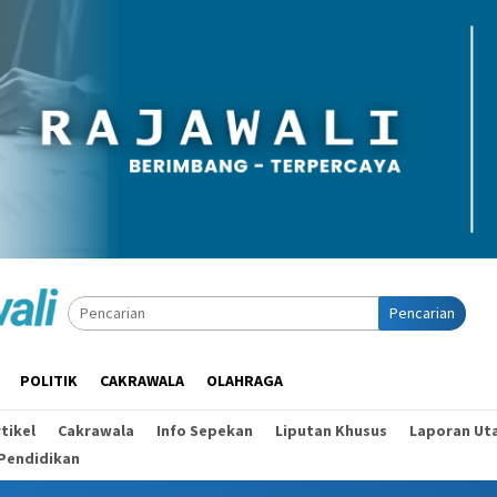
Pencarian
POLITIK
CAKRAWALA
OLAHRAGA
tikel
Cakrawala
Info Sepekan
Liputan Khusus
Laporan Ut
Pendidikan