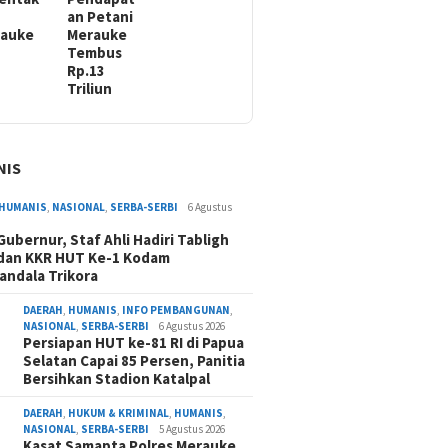
an Petani
rauke
Merauke
Tembus
Rp.13
Triliun
NIS
HUMANIS
,
NASIONAL
,
SERBA-SERBI
6 Agustus
 Gubernur, Staf Ahli Hadiri Tabligh
dan KKR HUT Ke-1 Kodam
andala Trikora
DAERAH
,
HUMANIS
,
INFO PEMBANGUNAN
,
NASIONAL
,
SERBA-SERBI
6 Agustus 2026
Persiapan HUT ke-81 RI di Papua
Selatan Capai 85 Persen, Panitia
Bersihkan Stadion Katalpal
DAERAH
,
HUKUM & KRIMINAL
,
HUMANIS
,
NASIONAL
,
SERBA-SERBI
5 Agustus 2026
Kasat Samapta Polres Merauke