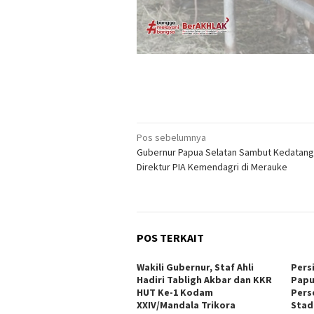
Navigasi
Pos sebelumnya
Gubernur Papua Selatan Sambut Kedatan
pos
Direktur PIA Kemendagri di Merauke
POS TERKAIT
Wakili Gubernur, Staf Ahli
Pers
Hadiri Tabligh Akbar dan KKR
Papu
HUT Ke-1 Kodam
Pers
XXIV/Mandala Trikora
Stad