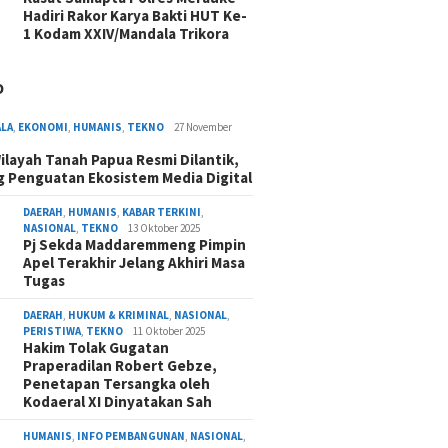
Hadiri Rakor Karya Bakti HUT Ke-
1 Kodam XXIV/Mandala Trikora
O
ALA
,
EKONOMI
,
HUMANIS
,
TEKNO
27 November
ilayah Tanah Papua Resmi Dilantik,
 Penguatan Ekosistem Media Digital
DAERAH
,
HUMANIS
,
KABAR TERKINI
,
NASIONAL
,
TEKNO
13 Oktober 2025
Pj Sekda Maddaremmeng Pimpin
Apel Terakhir Jelang Akhiri Masa
Tugas
DAERAH
,
HUKUM & KRIMINAL
,
NASIONAL
,
PERISTIWA
,
TEKNO
11 Oktober 2025
Hakim Tolak Gugatan
Praperadilan Robert Gebze,
Penetapan Tersangka oleh
Kodaeral XI Dinyatakan Sah
HUMANIS
,
INFO PEMBANGUNAN
,
NASIONAL
,