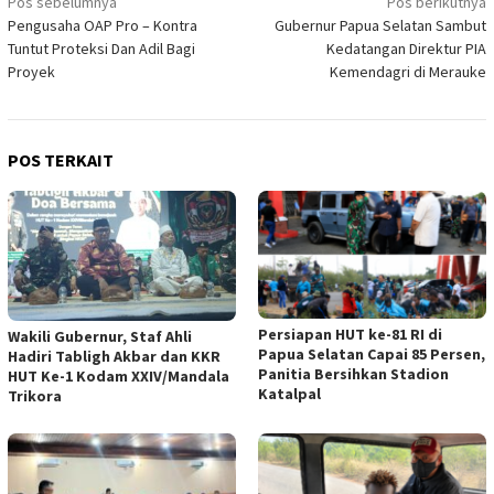
Navigasi
Pos sebelumnya
Pos berikutnya
Pengusaha OAP Pro – Kontra
Gubernur Papua Selatan Sambut
pos
Tuntut Proteksi Dan Adil Bagi
Kedatangan Direktur PIA
Proyek
Kemendagri di Merauke
POS TERKAIT
Persiapan HUT ke-81 RI di
Wakili Gubernur, Staf Ahli
Papua Selatan Capai 85 Persen,
Hadiri Tabligh Akbar dan KKR
Panitia Bersihkan Stadion
HUT Ke-1 Kodam XXIV/Mandala
Katalpal
Trikora