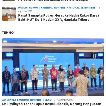
DAERAH
,
HUKUM & KRIMINAL
,
HUMANIS
,
NASIONAL
,
SERBA-SERBI
5
Agustus 2026
Kasat Samapta Polres Merauke Hadiri Rakor Karya
Bakti HUT Ke-1 Kodam XXIV/Mandala Trikora
TEKNO
CAKRAWALA
,
EKONOMI
,
HUMANIS
,
TEKNO
27 November 2025
AMSI Wilayah Tanah Papua Resmi Dilantik, Dorong Penguatan