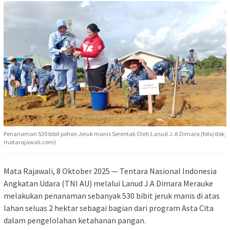
Penanaman 530 bibit pohon Jeruk manis Serentak Oleh Lanud J. A Dimara (foto/dok;
matarajawali.com)
Mata Rajawali, 8 Oktober 2025 — Tentara Nasional Indonesia
Angkatan Udara (TNI AU) melalui Lanud J.A Dimara Merauke
melakukan penanaman sebanyak 530 bibit jeruk manis di atas
lahan seluas 2 hektar sebagai bagian dari program Asta Cita
dalam pengelolahan ketahanan pangan.