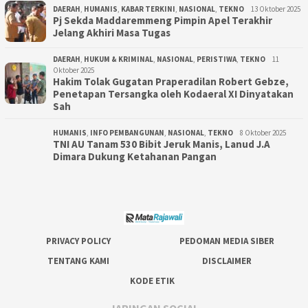
DAERAH
,
HUMANIS
,
KABAR TERKINI
,
NASIONAL
,
TEKNO
13 Oktober 2025
Pj Sekda Maddaremmeng Pimpin Apel Terakhir
Jelang Akhiri Masa Tugas
DAERAH
,
HUKUM & KRIMINAL
,
NASIONAL
,
PERISTIWA
,
TEKNO
11
Oktober 2025
Hakim Tolak Gugatan Praperadilan Robert Gebze,
Penetapan Tersangka oleh Kodaeral XI Dinyatakan
Sah
HUMANIS
,
INFO PEMBANGUNAN
,
NASIONAL
,
TEKNO
8 Oktober 2025
TNI AU Tanam 530 Bibit Jeruk Manis, Lanud J.A
Dimara Dukung Ketahanan Pangan
PRIVACY POLICY
PEDOMAN MEDIA SIBER
TENTANG KAMI
DISCLAIMER
KODE ETIK
JARINGAN SOCIAL