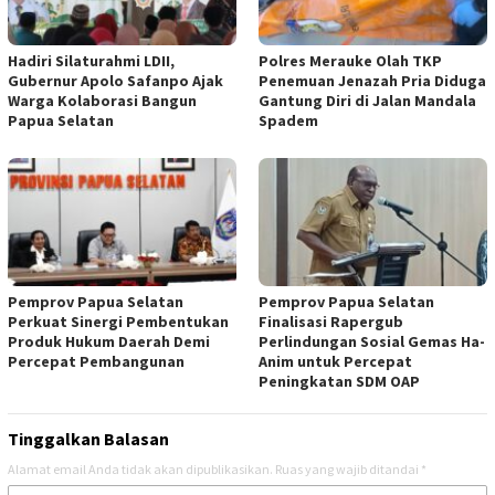
Hadiri Silaturahmi LDII,
Polres Merauke Olah TKP
Gubernur Apolo Safanpo Ajak
Penemuan Jenazah Pria Diduga
Warga Kolaborasi Bangun
Gantung Diri di Jalan Mandala
Papua Selatan
Spadem
Pemprov Papua Selatan
Pemprov Papua Selatan
Perkuat Sinergi Pembentukan
Finalisasi Rapergub
Produk Hukum Daerah Demi
Perlindungan Sosial Gemas Ha-
Percepat Pembangunan
Anim untuk Percepat
Peningkatan SDM OAP
Tinggalkan Balasan
Alamat email Anda tidak akan dipublikasikan.
Ruas yang wajib ditandai
*