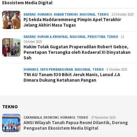
Ekosistem Media Digital
DAERAH
,
HUMANIS
,
KABAR TERKINI
,
NASIONAL
,
TEKNO
13 Oktober 2025
Pj Sekda Maddaremmeng Pimpin Apel Terakhir
Jelang Akhiri Masa Tugas
DAERAH
,
HUKUM & KRIMINAL
,
NASIONAL
,
PERISTIWA
,
TEKNO
11
Oktober 2025
Hakim Tolak Gugatan Praperadilan Robert Gebze,
Penetapan Tersangka oleh Kodaeral XI Dinyatakan
Sah
HUMANIS
,
INFO PEMBANGUNAN
,
NASIONAL
,
TEKNO
8 Oktober 2025
TNI AU Tanam 530 Bibit Jeruk Manis, Lanud J.A
Dimara Dukung Ketahanan Pangan
TEKNO
CAKRAWALA
,
EKONOMI
,
HUMANIS
,
TEKNO
27 November 2025
AMSI Wilayah Tanah Papua Resmi Dilantik, Dorong
Penguatan Ekosistem Media Digital