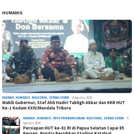
HUMANIS
DAERAH
,
HUMANIS
,
NASIONAL
,
SERBA-SERBI
6 Agustus 2026
Wakili Gubernur, Staf Ahli Hadiri Tabligh Akbar dan KKR HUT
Ke-1 Kodam XXIV/Mandala Trikora
DAERAH
,
HUMANIS
,
INFO PEMBANGUNAN
,
NASIONAL
,
SERBA-SERBI
6
Agustus 2026
Persiapan HUT ke-81 RI di Papua Selatan Capai 85
Persen, Panitia Bersihkan Stadion Katalpal