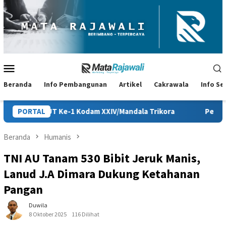
Loncat
ke
konten
Menu
Mobile
Beranda
Info Pembangunan
Artikel
Cakrawala
Info S
dam XXIV/Mandala Trikora
PORTAL
Persiapan HUT ke-81 RI di Papua
Beranda
Humanis
TNI AU Tanam 530 Bibit Jeruk Manis,
Lanud J.A Dimara Dukung Ketahanan
Pangan
Duwila
8 Oktober 2025
116 Dilihat