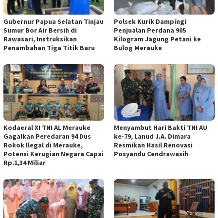
Gubernur Papua Selatan Tinjau
Polsek Kurik Dampingi
Sumur Bor Air Bersih di
Penjualan Perdana 905
Rawasari, Instruksikan
Kilogram Jagung Petani ke
Penambahan Tiga Titik Baru
Bulog Merauke
Kodaeral XI TNI AL Merauke
Menyambut Hari Bakti TNI AU
Gagalkan Peredaran 94 Dus
ke-79, Lanud J.A. Dimara
Rokok Ilegal di Merauke,
Resmikan Hasil Renovasi
Potensi Kerugian Negara Capai
Posyandu Cendrawasih
Rp.1,34 Miliar