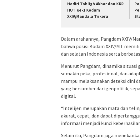
Hadiri Tabligh Akbar dan KKR
Pa
HUT Ke-1 Kodam
Pe
XXIV/Mandala Trikora
St
Dalam arahannya, Pangdam XXIV/Man
bahwa posisi Kodam XXIV/MT memiliki 
dan selatan Indonesia serta berbata
Menurut Pangdam, dinamika situasi g
semakin peka, profesional, dan adap
mampu melaksanakan deteksi dini dan
yang bersumber dari geopolitik, sepa
digital.
“Intelijen merupakan mata dan teling
akurat, cepat, dan dapat dipertangg
informasi menjadi kunci keberhasila
Selain itu, Pangdam juga menekanka