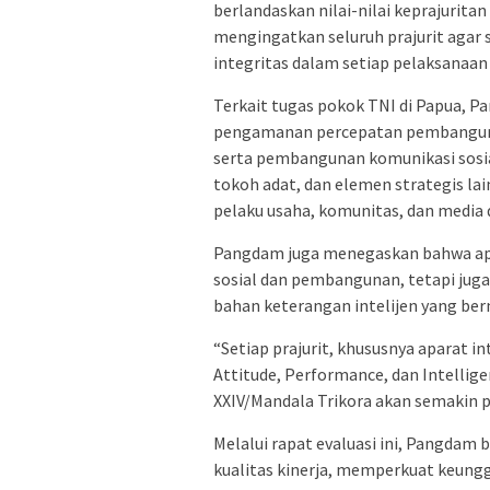
berlandaskan nilai-nilai keprajurita
mengingatkan seluruh prajurit agar s
integritas dalam setiap pelaksanaan
Terkait tugas pokok TNI di Papua, 
pengamanan percepatan pembangunan,
serta pembangunan komunikasi sosia
tokoh adat, dan elemen strategis la
pelaku usaha, komunitas, dan media d
Pangdam juga menegaskan bahwa apa
sosial dan pembangunan, tetapi ju
bahan keterangan intelijen yang ber
“Setiap prajurit, khususnya aparat in
Attitude, Performance, dan Intellige
XXIV/Mandala Trikora akan semakin pro
Melalui rapat evaluasi ini, Pangdam
kualitas kinerja, memperkuat keungg