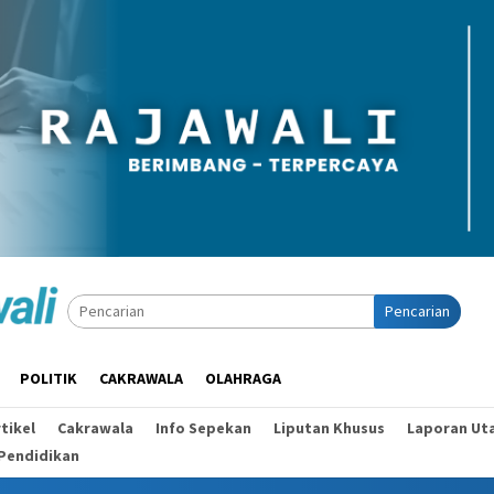
Pencarian
POLITIK
CAKRAWALA
OLAHRAGA
tikel
Cakrawala
Info Sepekan
Liputan Khusus
Laporan Ut
Pendidikan