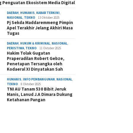
 Penguatan Ekosistem Media Digital
DAERAH
,
HUMANIS
,
KABAR TERKINI
,
NASIONAL
,
TEKNO
13 Oktober 2025
Pj Sekda Maddaremmeng Pimpin
Apel Terakhir Jelang Akhiri Masa
Tugas
DAERAH
,
HUKUM & KRIMINAL
,
NASIONAL
,
PERISTIWA
,
TEKNO
11 Oktober 2025
Hakim Tolak Gugatan
Praperadilan Robert Gebze,
Penetapan Tersangka oleh
Kodaeral XI Dinyatakan Sah
HUMANIS
,
INFO PEMBANGUNAN
,
NASIONAL
,
TEKNO
8 Oktober 2025
TNI AU Tanam 530 Bibit Jeruk
Manis, Lanud J.A Dimara Dukung
Ketahanan Pangan