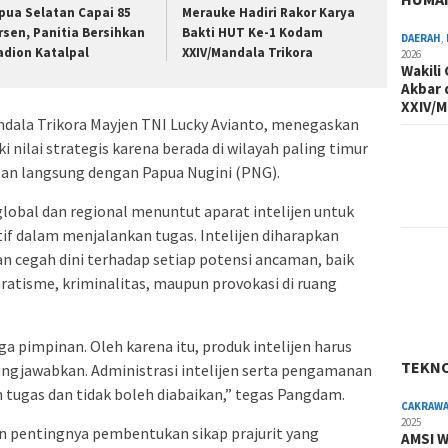
pua Selatan Capai 85
Merauke Hadiri Rakor Karya
rsen, Panitia Bersihkan
Bakti HUT Ke-1 Kodam
DAERAH
,
adion Katalpal
XXIV/Mandala Trikora
2026
Wakili
Akbar 
XXIV/M
dala Trikora Mayjen TNI Lucky Avianto, menegaskan
nilai strategis karena berada di wilayah paling timur
san langsung dengan Papua Nugini (PNG).
lobal dan regional menuntut aparat intelijen untuk
tif dalam menjalankan tugas. Intelijen diharapkan
 cegah dini terhadap setiap potensi ancaman, baik
ratisme, kriminalitas, maupun provokasi di ruang
a pimpinan. Oleh karena itu, produk intelijen harus
TEKN
ungjawabkan. Administrasi intelijen serta pengamanan
n tugas dan tidak boleh diabaikan,” tegas Pangdam.
CAKRAW
2025
n pentingnya pembentukan sikap prajurit yang
AMSI W