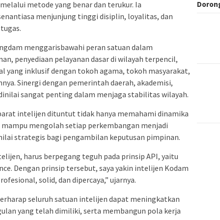
Dorong
n melalui metode yang benar dan terukur. Ia
enantiasa menjunjung tinggi disiplin, loyalitas, dan
 tugas.
Pangdam menggarisbawahi peran satuan dalam
 penyediaan pelayanan dasar di wilayah terpencil,
l yang inklusif dengan tokoh agama, tokoh masyarakat,
innya. Sinergi dengan pemerintah daerah, akademisi,
inilai sangat penting dalam menjaga stabilitas wilayah.
rat intelijen dituntut tidak hanya memahami dinamika
ga mampu mengolah setiap perkembangan menjadi
nilai strategis bagi pengambilan keputusan pimpinan.
telijen, harus berpegang teguh pada prinsip API, yaitu
nce. Dengan prinsip tersebut, saya yakin intelijen Kodam
fesional, solid, dan dipercaya,” ujarnya.
 berharap seluruh satuan intelijen dapat meningkatkan
ulan yang telah dimiliki, serta membangun pola kerja