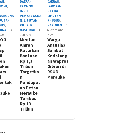
RAH
,
DAERAH
,
DAERAH
,
NOMI
,
EKONOMI
,
LAPORAN
O
INFO
UTAMA
,
BANGUNA
PEMBANGUNA
LIPUTAN
IPUTAN
N
,
LIPUTAN
KHUSUS
,
SUS
,
KHUSUS
,
NASIONAL
1
IONAL
4
NASIONAL
4
6 September
2026
Juli 2026
2025
LOG
Mentan
Warga
p
Amran
Antusias
ap
Kucurkan
Sambut
il
Bantuan
Kedatang
nen
Rp.1,3
an Wapres
akan
Triliun,
Gibran di
nam
Targetka
RSUD
i
n
Merauke
entak
Pendapat
an Petani
rauke
Merauke
Tembus
Rp.13
Triliun
NIS