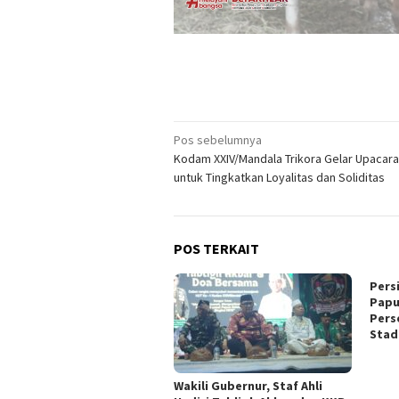
Navigasi
Pos sebelumnya
Kodam XXIV/Mandala Trikora Gelar Upacar
pos
untuk Tingkatkan Loyalitas dan Soliditas
POS TERKAIT
Pers
Papu
Pers
Stad
Wakili Gubernur, Staf Ahli