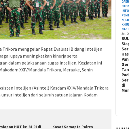
DAE
EKO
INF
PEM
N
,
L
KHU
NAS
Juli 
BU
Sia
Ser
 Trikora menggelar Rapat Evaluasi Bidang Intelijen
Has
bagai upaya meningkatkan kinerja serta
Pa
gan dalam pelaksanaan tugas intelijen. Kegiatan ini
Ger
Ta
 Makodam XXIV/Mandala Trikora, Merauke, Senin
Pad
Ser
di
Asisten Intelijen (Asintel) Kasdam XXIV/Mandala Trikora
Me
 unsur intelijen dari seluruh satuan jajaran Kodam
rsiapan HUT ke-81 RI di
Kasat Samapta Polres
HUMA