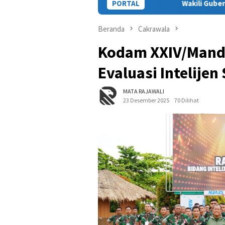
Wakili Gubernur, Staf Ahli Hadiri T
PORTAL
Beranda
Cakrawala
Kodam XXIV/Manda
Evaluasi Intelijen
MATA RAJAWALI
23 Desember 2025
70 Dilihat