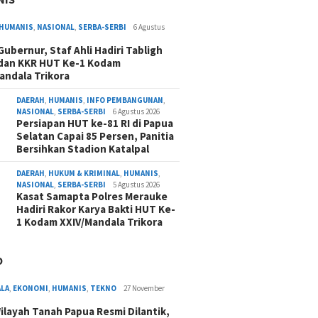
HUMANIS
,
NASIONAL
,
SERBA-SERBI
6 Agustus
 Gubernur, Staf Ahli Hadiri Tabligh
dan KKR HUT Ke-1 Kodam
andala Trikora
DAERAH
,
HUMANIS
,
INFO PEMBANGUNAN
,
NASIONAL
,
SERBA-SERBI
6 Agustus 2026
Persiapan HUT ke-81 RI di Papua
Selatan Capai 85 Persen, Panitia
Bersihkan Stadion Katalpal
DAERAH
,
HUKUM & KRIMINAL
,
HUMANIS
,
NASIONAL
,
SERBA-SERBI
5 Agustus 2026
Kasat Samapta Polres Merauke
Hadiri Rakor Karya Bakti HUT Ke-
1 Kodam XXIV/Mandala Trikora
O
ALA
,
EKONOMI
,
HUMANIS
,
TEKNO
27 November
ilayah Tanah Papua Resmi Dilantik,