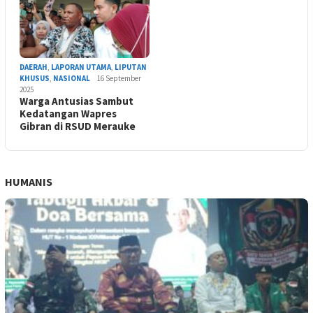
DAERAH
,
LAPORAN UTAMA
,
LIPUTAN
KHUSUS
,
NASIONAL
16 September
2025
Warga Antusias Sambut
Kedatangan Wapres
Gibran di RSUD Merauke
HUMANIS