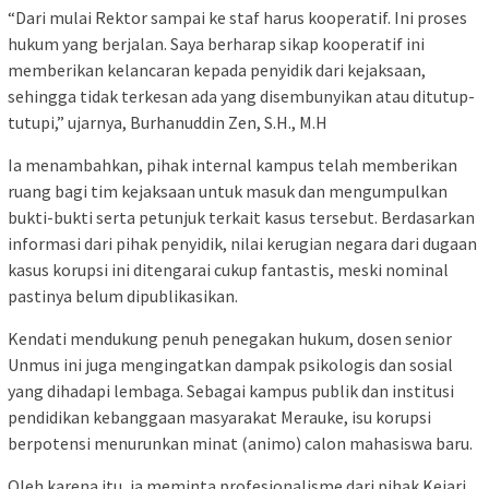
“Dari mulai Rektor sampai ke staf harus kooperatif. Ini proses
hukum yang berjalan. Saya berharap sikap kooperatif ini
memberikan kelancaran kepada penyidik dari kejaksaan,
sehingga tidak terkesan ada yang disembunyikan atau ditutup-
tutupi,” ujarnya, Burhanuddin Zen, S.H., M.H
Ia menambahkan, pihak internal kampus telah memberikan
ruang bagi tim kejaksaan untuk masuk dan mengumpulkan
bukti-bukti serta petunjuk terkait kasus tersebut. Berdasarkan
informasi dari pihak penyidik, nilai kerugian negara dari dugaan
kasus korupsi ini ditengarai cukup fantastis, meski nominal
pastinya belum dipublikasikan.
Kendati mendukung penuh penegakan hukum, dosen senior
Unmus ini juga mengingatkan dampak psikologis dan sosial
yang dihadapi lembaga. Sebagai kampus publik dan institusi
pendidikan kebanggaan masyarakat Merauke, isu korupsi
berpotensi menurunkan minat (animo) calon mahasiswa baru.
Oleh karena itu, ia meminta profesionalisme dari pihak Kejari