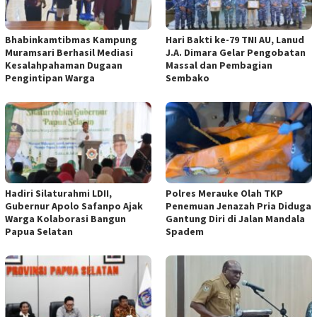
Bhabinkamtibmas Kampung
Hari Bakti ke-79 TNI AU, Lanud
Muramsari Berhasil Mediasi
J.A. Dimara Gelar Pengobatan
Kesalahpahaman Dugaan
Massal dan Pembagian
Pengintipan Warga
Sembako
Hadiri Silaturahmi LDII,
Polres Merauke Olah TKP
Gubernur Apolo Safanpo Ajak
Penemuan Jenazah Pria Diduga
Warga Kolaborasi Bangun
Gantung Diri di Jalan Mandala
Papua Selatan
Spadem