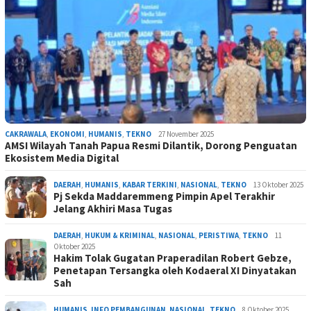
CAKRAWALA
,
EKONOMI
,
HUMANIS
,
TEKNO
27 November 2025
AMSI Wilayah Tanah Papua Resmi Dilantik, Dorong Penguatan
Ekosistem Media Digital
DAERAH
,
HUMANIS
,
KABAR TERKINI
,
NASIONAL
,
TEKNO
13 Oktober 2025
Pj Sekda Maddaremmeng Pimpin Apel Terakhir
Jelang Akhiri Masa Tugas
DAERAH
,
HUKUM & KRIMINAL
,
NASIONAL
,
PERISTIWA
,
TEKNO
11
Oktober 2025
Hakim Tolak Gugatan Praperadilan Robert Gebze,
Penetapan Tersangka oleh Kodaeral XI Dinyatakan
Sah
HUMANIS
,
INFO PEMBANGUNAN
,
NASIONAL
,
TEKNO
8 Oktober 2025