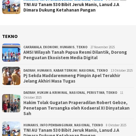
TNI AU Tanam 530 Bibit Jeruk Manis, Lanud J.A
Dimara Dukung Ketahanan Pangan
TEKNO
CAKRAWALA
,
EKONOMI
,
HUMANIS
,
TEKNO
27 November 2025
AMSI Wilayah Tanah Papua Resmi Dilantik, Dorong
Penguatan Ekosistem Media Digital
DAERAH
,
HUMANIS
,
KABAR TERKINI
,
NASIONAL
,
TEKNO
13 Oktober 2025
Pj Sekda Maddaremmeng Pimpin Apel Terakhir
Jelang Akhiri Masa Tugas
DAERAH
,
HUKUM & KRIMINAL
,
NASIONAL
,
PERISTIWA
,
TEKNO
11
Oktober 2025
Hakim Tolak Gugatan Praperadilan Robert Gebze,
Penetapan Tersangka oleh Kodaeral XI Dinyatakan
Sah
HUMANIS
,
INFO PEMBANGUNAN
,
NASIONAL
,
TEKNO
8 Oktober 2025
TNI AU Tanam 530 Bibit Jeruk Manis, Lanud J.A
Dimara Dukung Ketahanan Pangan