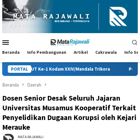
Loncat
ke
konten
Menu
Mobile
Beranda
Info Pembangunan
Artikel
Cakrawala
Info S
Kodam XXIV/Mandala Trikora
PORTAL
Persiapan HUT ke-81 RI di Papu
Beranda
Daerah
Dosen Senior Desak Seluruh Jajaran
Universitas Musamus Kooperatif Terkait
Penyelidikan Dugaan Korupsi oleh Kejari
Merauke
MATA RAJAWALI