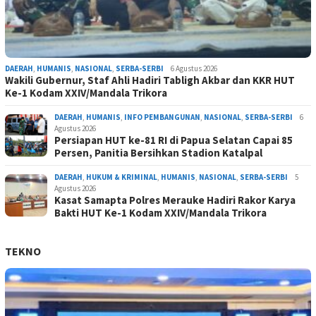
DAERAH
,
HUMANIS
,
NASIONAL
,
SERBA-SERBI
6 Agustus 2026
Wakili Gubernur, Staf Ahli Hadiri Tabligh Akbar dan KKR HUT
Ke-1 Kodam XXIV/Mandala Trikora
DAERAH
,
HUMANIS
,
INFO PEMBANGUNAN
,
NASIONAL
,
SERBA-SERBI
6
Agustus 2026
Persiapan HUT ke-81 RI di Papua Selatan Capai 85
Persen, Panitia Bersihkan Stadion Katalpal
DAERAH
,
HUKUM & KRIMINAL
,
HUMANIS
,
NASIONAL
,
SERBA-SERBI
5
Agustus 2026
Kasat Samapta Polres Merauke Hadiri Rakor Karya
Bakti HUT Ke-1 Kodam XXIV/Mandala Trikora
TEKNO