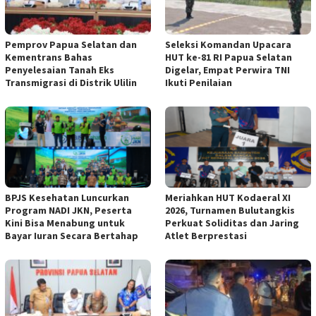
Pemprov Papua Selatan dan
Seleksi Komandan Upacara
Kementrans Bahas
HUT ke-81 RI Papua Selatan
Penyelesaian Tanah Eks
Digelar, Empat Perwira TNI
Transmigrasi di Distrik Ulilin
Ikuti Penilaian
BPJS Kesehatan Luncurkan
Meriahkan HUT Kodaeral XI
Program NADI JKN, Peserta
2026, Turnamen Bulutangkis
Kini Bisa Menabung untuk
Perkuat Soliditas dan Jaring
Bayar Iuran Secara Bertahap
Atlet Berprestasi