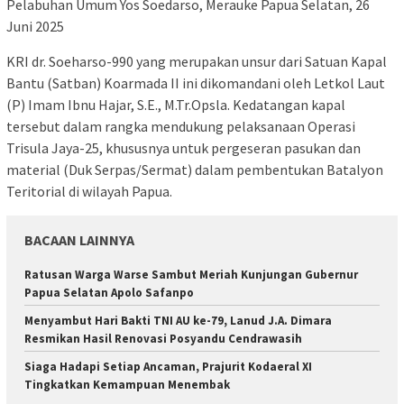
Pelabuhan Umum Yos Soedarso, Merauke Papua Selatan, 26
Juni 2025
KRI dr. Soeharso-990 yang merupakan unsur dari Satuan Kapal
Bantu (Satban) Koarmada II ini dikomandani oleh Letkol Laut
(P) Imam Ibnu Hajar, S.E., M.Tr.Opsla. Kedatangan kapal
tersebut dalam rangka mendukung pelaksanaan Operasi
Trisula Jaya-25, khususnya untuk pergeseran pasukan dan
material (Duk Serpas/Sermat) dalam pembentukan Batalyon
Teritorial di wilayah Papua.
BACAAN LAINNYA
Ratusan Warga Warse Sambut Meriah Kunjungan Gubernur
Papua Selatan Apolo Safanpo
Menyambut Hari Bakti TNI AU ke-79, Lanud J.A. Dimara
Resmikan Hasil Renovasi Posyandu Cendrawasih
Siaga Hadapi Setiap Ancaman, Prajurit Kodaeral XI
Tingkatkan Kemampuan Menembak