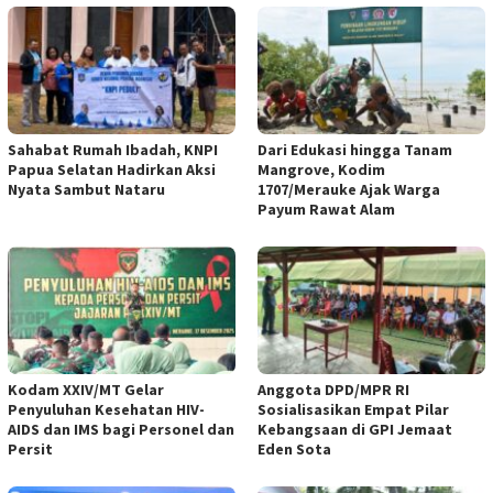
Sahabat Rumah Ibadah, KNPI
Dari Edukasi hingga Tanam
Papua Selatan Hadirkan Aksi
Mangrove, Kodim
Nyata Sambut Nataru
1707/Merauke Ajak Warga
Payum Rawat Alam
Kodam XXIV/MT Gelar
Anggota DPD/MPR RI
Penyuluhan Kesehatan HIV-
Sosialisasikan Empat Pilar
AIDS dan IMS bagi Personel dan
Kebangsaan di GPI Jemaat
Persit
Eden Sota