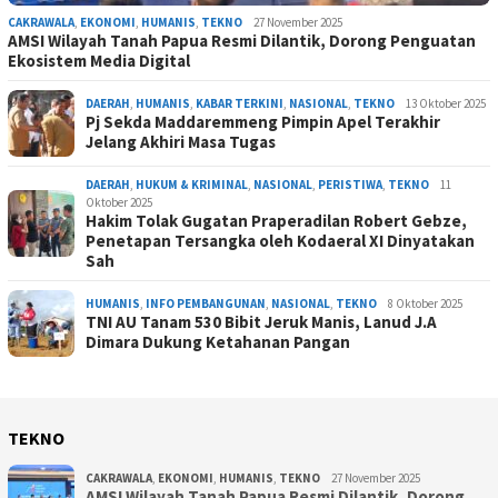
CAKRAWALA
,
EKONOMI
,
HUMANIS
,
TEKNO
27 November 2025
AMSI Wilayah Tanah Papua Resmi Dilantik, Dorong Penguatan
Ekosistem Media Digital
DAERAH
,
HUMANIS
,
KABAR TERKINI
,
NASIONAL
,
TEKNO
13 Oktober 2025
Pj Sekda Maddaremmeng Pimpin Apel Terakhir
Jelang Akhiri Masa Tugas
DAERAH
,
HUKUM & KRIMINAL
,
NASIONAL
,
PERISTIWA
,
TEKNO
11
Oktober 2025
Hakim Tolak Gugatan Praperadilan Robert Gebze,
Penetapan Tersangka oleh Kodaeral XI Dinyatakan
Sah
HUMANIS
,
INFO PEMBANGUNAN
,
NASIONAL
,
TEKNO
8 Oktober 2025
TNI AU Tanam 530 Bibit Jeruk Manis, Lanud J.A
Dimara Dukung Ketahanan Pangan
TEKNO
CAKRAWALA
,
EKONOMI
,
HUMANIS
,
TEKNO
27 November 2025
AMSI Wilayah Tanah Papua Resmi Dilantik, Dorong