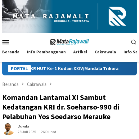
Loncat
ke
konten
Menu
Mobile
Beranda
Info Pembangunan
Artikel
Cakrawala
Info S
e-1 Kodam XXIV/Mandala Trikora
PORTAL
Persiapan HUT ke-81 RI di
Beranda
Cakrawala
Komandan Lantamal XI Sambut
Kedatangan KRI dr. Soeharso-990 di
Pelabuhan Yos Soedarso Merauke
Duwila
28 Juli 2025
126 Dilihat