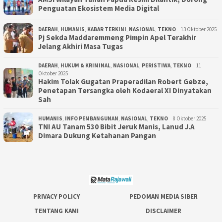
Penguatan Ekosistem Media Digital
DAERAH
,
HUMANIS
,
KABAR TERKINI
,
NASIONAL
,
TEKNO
13 Oktober 2025
Pj Sekda Maddaremmeng Pimpin Apel Terakhir
Jelang Akhiri Masa Tugas
DAERAH
,
HUKUM & KRIMINAL
,
NASIONAL
,
PERISTIWA
,
TEKNO
11
Oktober 2025
Hakim Tolak Gugatan Praperadilan Robert Gebze,
Penetapan Tersangka oleh Kodaeral XI Dinyatakan
Sah
HUMANIS
,
INFO PEMBANGUNAN
,
NASIONAL
,
TEKNO
8 Oktober 2025
TNI AU Tanam 530 Bibit Jeruk Manis, Lanud J.A
Dimara Dukung Ketahanan Pangan
PRIVACY POLICY
PEDOMAN MEDIA SIBER
TENTANG KAMI
DISCLAIMER