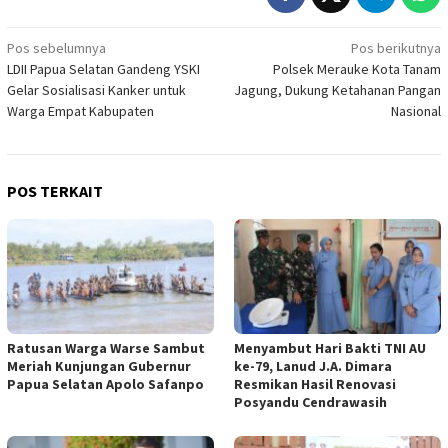
Navigasi
Pos sebelumnya
Pos berikutnya
LDII Papua Selatan Gandeng YSKI
Polsek Merauke Kota Tanam
pos
Gelar Sosialisasi Kanker untuk
Jagung, Dukung Ketahanan Pangan
Warga Empat Kabupaten
Nasional
POS TERKAIT
Ratusan Warga Warse Sambut
Menyambut Hari Bakti TNI AU
Meriah Kunjungan Gubernur
ke-79, Lanud J.A. Dimara
Papua Selatan Apolo Safanpo
Resmikan Hasil Renovasi
Posyandu Cendrawasih