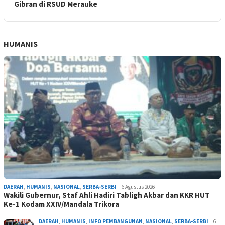
Gibran di RSUD Merauke
HUMANIS
DAERAH
,
HUMANIS
,
NASIONAL
,
SERBA-SERBI
6 Agustus 2026
Wakili Gubernur, Staf Ahli Hadiri Tabligh Akbar dan KKR HUT
Ke-1 Kodam XXIV/Mandala Trikora
DAERAH
,
HUMANIS
,
INFO PEMBANGUNAN
,
NASIONAL
,
SERBA-SERBI
6