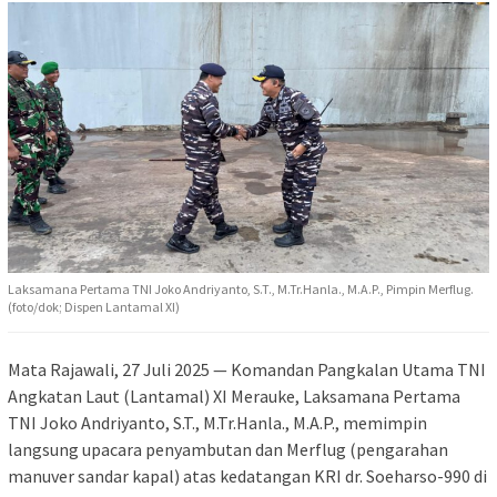
Laksamana Pertama TNI Joko Andriyanto, S.T., M.Tr.Hanla., M.A.P., Pimpin Merflug.
(foto/dok; Dispen Lantamal XI)
Mata Rajawali, 27 Juli 2025 — Komandan Pangkalan Utama TNI
Angkatan Laut (Lantamal) XI Merauke, Laksamana Pertama
TNI Joko Andriyanto, S.T., M.Tr.Hanla., M.A.P., memimpin
langsung upacara penyambutan dan Merflug (pengarahan
manuver sandar kapal) atas kedatangan KRI dr. Soeharso-990 di