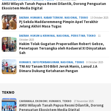
AMSI Wilayah Tanah Papua Resmi Dilantik, Dorong Penguatan
Ekosistem Media Digital
DAERAH
,
HUMANIS
,
KABAR TERKINI
,
NASIONAL
,
TEKNO
13 Oktober 2025
Pj Sekda Maddaremmeng Pimpin Apel Terakhir
Jelang Akhiri Masa Tugas
DAERAH
,
HUKUM & KRIMINAL
,
NASIONAL
,
PERISTIWA
,
TEKNO
11
Oktober 2025
Hakim Tolak Gugatan Praperadilan Robert Gebze,
Penetapan Tersangka oleh Kodaeral XI Dinyatakan
Sah
HUMANIS
,
INFO PEMBANGUNAN
,
NASIONAL
,
TEKNO
8 Oktober 2025
TNI AU Tanam 530 Bibit Jeruk Manis, Lanud J.A
Dimara Dukung Ketahanan Pangan
TEKNO
CAKRAWALA
,
EKONOMI
,
HUMANIS
,
TEKNO
27 November 2025
AMSI Wilayah Tanah Papua Resmi Dilantik, Dorong
Penguatan Ekosistem Media Digital