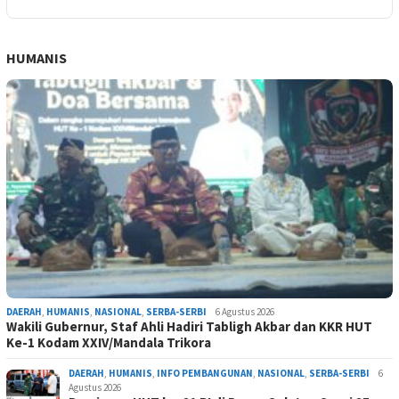
HUMANIS
DAERAH
,
HUMANIS
,
NASIONAL
,
SERBA-SERBI
6 Agustus 2026
Wakili Gubernur, Staf Ahli Hadiri Tabligh Akbar dan KKR HUT
Ke-1 Kodam XXIV/Mandala Trikora
DAERAH
,
HUMANIS
,
INFO PEMBANGUNAN
,
NASIONAL
,
SERBA-SERBI
6
Agustus 2026