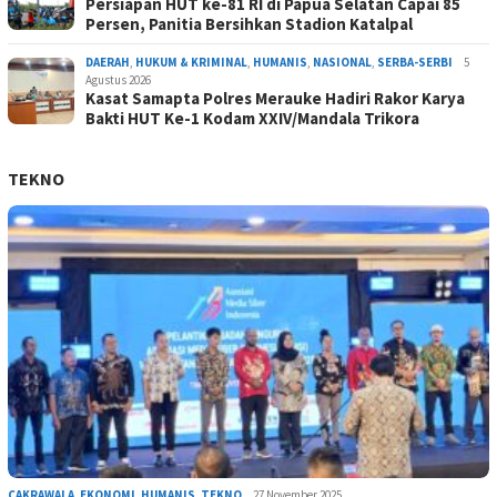
Persiapan HUT ke-81 RI di Papua Selatan Capai 85
Persen, Panitia Bersihkan Stadion Katalpal
DAERAH
,
HUKUM & KRIMINAL
,
HUMANIS
,
NASIONAL
,
SERBA-SERBI
5
Agustus 2026
Kasat Samapta Polres Merauke Hadiri Rakor Karya
Bakti HUT Ke-1 Kodam XXIV/Mandala Trikora
TEKNO
CAKRAWALA
,
EKONOMI
,
HUMANIS
,
TEKNO
27 November 2025