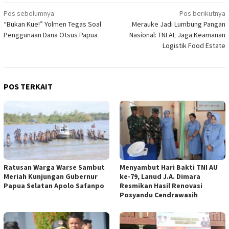
Navigasi
Pos sebelumnya
Pos berikutnya
“Bukan Kue!” Yolmen Tegas Soal
Merauke Jadi Lumbung Pangan
pos
Penggunaan Dana Otsus Papua
Nasional: TNI AL Jaga Keamanan
Logistik Food Estate
POS TERKAIT
Ratusan Warga Warse Sambut
Menyambut Hari Bakti TNI AU
Meriah Kunjungan Gubernur
ke-79, Lanud J.A. Dimara
Papua Selatan Apolo Safanpo
Resmikan Hasil Renovasi
Posyandu Cendrawasih