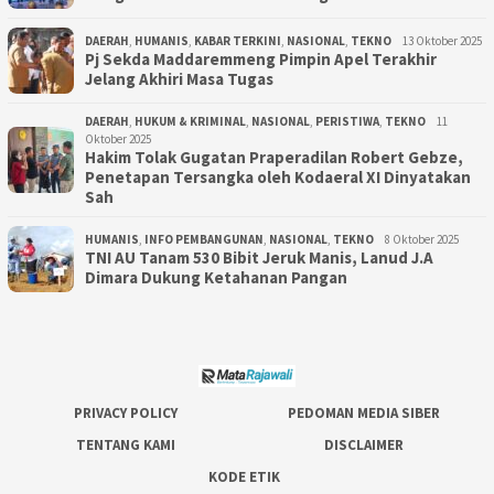
DAERAH
,
HUMANIS
,
KABAR TERKINI
,
NASIONAL
,
TEKNO
13 Oktober 2025
Pj Sekda Maddaremmeng Pimpin Apel Terakhir
Jelang Akhiri Masa Tugas
DAERAH
,
HUKUM & KRIMINAL
,
NASIONAL
,
PERISTIWA
,
TEKNO
11
Oktober 2025
Hakim Tolak Gugatan Praperadilan Robert Gebze,
Penetapan Tersangka oleh Kodaeral XI Dinyatakan
Sah
HUMANIS
,
INFO PEMBANGUNAN
,
NASIONAL
,
TEKNO
8 Oktober 2025
TNI AU Tanam 530 Bibit Jeruk Manis, Lanud J.A
Dimara Dukung Ketahanan Pangan
PRIVACY POLICY
PEDOMAN MEDIA SIBER
TENTANG KAMI
DISCLAIMER
KODE ETIK