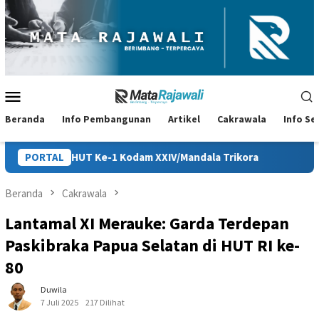
Loncat
ke
konten
Menu
Mobile
Beranda
Info Pembangunan
Artikel
Cakrawala
Info S
1 Kodam XXIV/Mandala Trikora
PORTAL
Persiapan HUT ke-81 RI di P
Beranda
Cakrawala
Lantamal XI Merauke: Garda Terdepan
Paskibraka Papua Selatan di HUT RI ke-
80
Duwila
7 Juli 2025
217 Dilihat