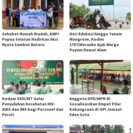
Sahabat Rumah Ibadah, KNPI
Dari Edukasi hingga Tanam
Papua Selatan Hadirkan Aksi
Mangrove, Kodim
Nyata Sambut Nataru
1707/Merauke Ajak Warga
Payum Rawat Alam
Kodam XXIV/MT Gelar
Anggota DPD/MPR RI
Penyuluhan Kesehatan HIV-
Sosialisasikan Empat Pilar
AIDS dan IMS bagi Personel dan
Kebangsaan di GPI Jemaat
Persit
Eden Sota