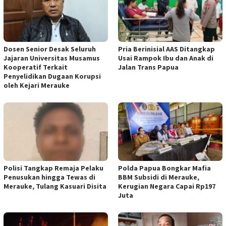
Dosen Senior Desak Seluruh
Pria Berinisial AAS Ditangkap
Jajaran Universitas Musamus
Usai Rampok Ibu dan Anak di
Kooperatif Terkait
Jalan Trans Papua
Penyelidikan Dugaan Korupsi
oleh Kejari Merauke
Polisi Tangkap Remaja Pelaku
Polda Papua Bongkar Mafia
Penusukan hingga Tewas di
BBM Subsidi di Merauke,
Merauke, Tulang Kasuari Disita
Kerugian Negara Capai Rp197
Juta