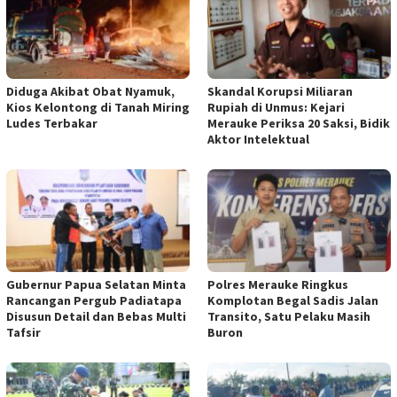
Diduga Akibat Obat Nyamuk,
Skandal Korupsi Miliaran
Kios Kelontong di Tanah Miring
Rupiah di Unmus: Kejari
Ludes Terbakar
Merauke Periksa 20 Saksi, Bidik
Aktor Intelektual
Gubernur Papua Selatan Minta
Polres Merauke Ringkus
Rancangan Pergub Padiatapa
Komplotan Begal Sadis Jalan
Disusun Detail dan Bebas Multi
Transito, Satu Pelaku Masih
Tafsir
Buron