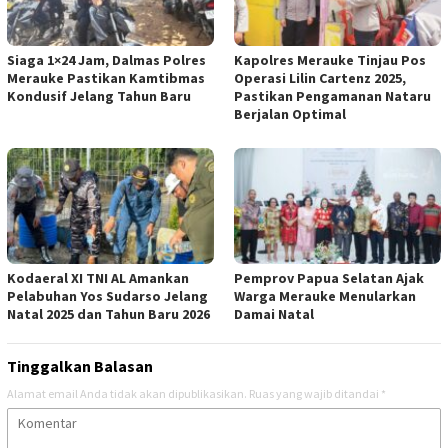
Siaga 1×24 Jam, Dalmas Polres
Kapolres Merauke Tinjau Pos
Merauke Pastikan Kamtibmas
Operasi Lilin Cartenz 2025,
Kondusif Jelang Tahun Baru
Pastikan Pengamanan Nataru
Berjalan Optimal
Kodaeral XI TNI AL Amankan
Pemprov Papua Selatan Ajak
Pelabuhan Yos Sudarso Jelang
Warga Merauke Menularkan
Natal 2025 dan Tahun Baru 2026
Damai Natal
Tinggalkan Balasan
Alamat email Anda tidak akan dipublikasikan.
Ruas yang wajib ditandai
*