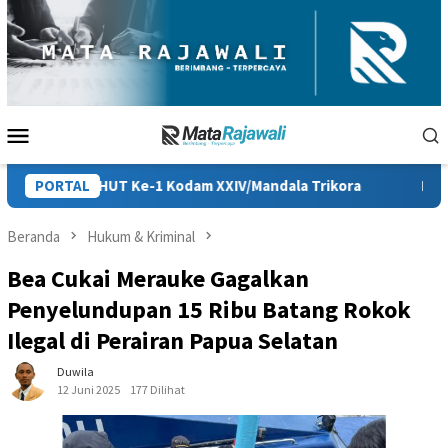
Loncat
ke
konten
Menu
Mobile
 Kodam XXIV/Mandala Trikora
PORTAL
Persiapan HUT ke-81 RI di Pap
Beranda
Hukum & Kriminal
Bea Cukai Merauke Gagalkan
Penyelundupan 15 Ribu Batang Rokok
Ilegal di Perairan Papua Selatan
Duwila
12 Juni 2025
177 Dilihat