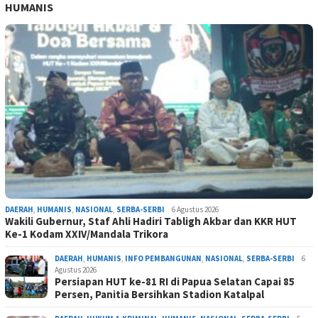
HUMANIS
DAERAH
,
HUMANIS
,
NASIONAL
,
SERBA-SERBI
6 Agustus 2026
Wakili Gubernur, Staf Ahli Hadiri Tabligh Akbar dan KKR HUT
Ke-1 Kodam XXIV/Mandala Trikora
DAERAH
,
HUMANIS
,
INFO PEMBANGUNAN
,
NASIONAL
,
SERBA-SERBI
6
Agustus 2026
Persiapan HUT ke-81 RI di Papua Selatan Capai 85
Persen, Panitia Bersihkan Stadion Katalpal