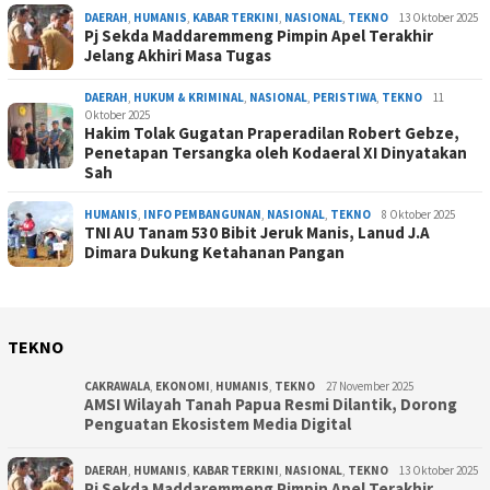
DAERAH
,
HUMANIS
,
KABAR TERKINI
,
NASIONAL
,
TEKNO
13 Oktober 2025
Pj Sekda Maddaremmeng Pimpin Apel Terakhir
Jelang Akhiri Masa Tugas
DAERAH
,
HUKUM & KRIMINAL
,
NASIONAL
,
PERISTIWA
,
TEKNO
11
Oktober 2025
Hakim Tolak Gugatan Praperadilan Robert Gebze,
Penetapan Tersangka oleh Kodaeral XI Dinyatakan
Sah
HUMANIS
,
INFO PEMBANGUNAN
,
NASIONAL
,
TEKNO
8 Oktober 2025
TNI AU Tanam 530 Bibit Jeruk Manis, Lanud J.A
Dimara Dukung Ketahanan Pangan
TEKNO
CAKRAWALA
,
EKONOMI
,
HUMANIS
,
TEKNO
27 November 2025
AMSI Wilayah Tanah Papua Resmi Dilantik, Dorong
Penguatan Ekosistem Media Digital
DAERAH
,
HUMANIS
,
KABAR TERKINI
,
NASIONAL
,
TEKNO
13 Oktober 2025
Pj Sekda Maddaremmeng Pimpin Apel Terakhir