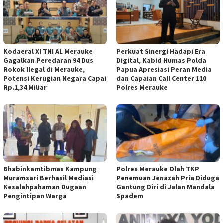
Kodaeral XI TNI AL Merauke
Perkuat Sinergi Hadapi Era
Gagalkan Peredaran 94 Dus
Digital, Kabid Humas Polda
Rokok Ilegal di Merauke,
Papua Apresiasi Peran Media
Potensi Kerugian Negara Capai
dan Capaian Call Center 110
Rp.1,34 Miliar
Polres Merauke
Bhabinkamtibmas Kampung
Polres Merauke Olah TKP
Muramsari Berhasil Mediasi
Penemuan Jenazah Pria Diduga
Kesalahpahaman Dugaan
Gantung Diri di Jalan Mandala
Pengintipan Warga
Spadem