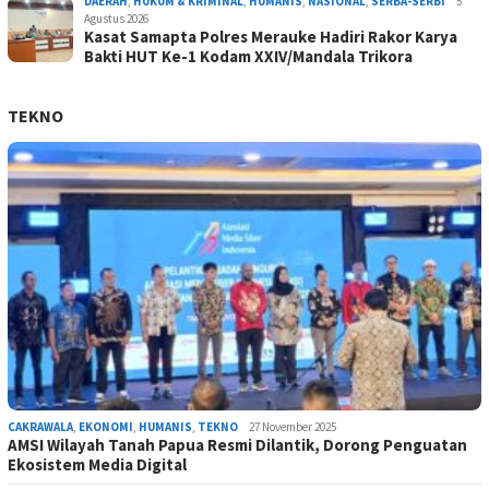
DAERAH
,
HUKUM & KRIMINAL
,
HUMANIS
,
NASIONAL
,
SERBA-SERBI
5
Agustus 2026
Kasat Samapta Polres Merauke Hadiri Rakor Karya
Bakti HUT Ke-1 Kodam XXIV/Mandala Trikora
TEKNO
CAKRAWALA
,
EKONOMI
,
HUMANIS
,
TEKNO
27 November 2025
AMSI Wilayah Tanah Papua Resmi Dilantik, Dorong Penguatan
Ekosistem Media Digital