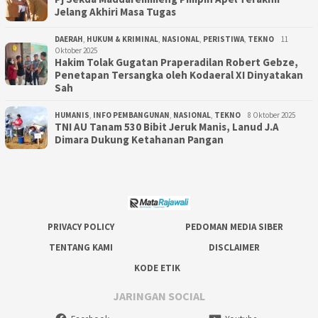
Jelang Akhiri Masa Tugas
DAERAH
,
HUKUM & KRIMINAL
,
NASIONAL
,
PERISTIWA
,
TEKNO
11
Oktober 2025
Hakim Tolak Gugatan Praperadilan Robert Gebze,
Penetapan Tersangka oleh Kodaeral XI Dinyatakan
Sah
HUMANIS
,
INFO PEMBANGUNAN
,
NASIONAL
,
TEKNO
8 Oktober 2025
TNI AU Tanam 530 Bibit Jeruk Manis, Lanud J.A
Dimara Dukung Ketahanan Pangan
PRIVACY POLICY
PEDOMAN MEDIA SIBER
TENTANG KAMI
DISCLAIMER
KODE ETIK
JARINGAN SOCIAL