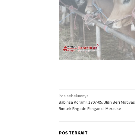
Navigasi
Pos sebelumnya
Babinsa Koramil 1707-05/Ulilin Beri Motiva
pos
Bimtek Brigade Pangan di Merauke
POS TERKAIT