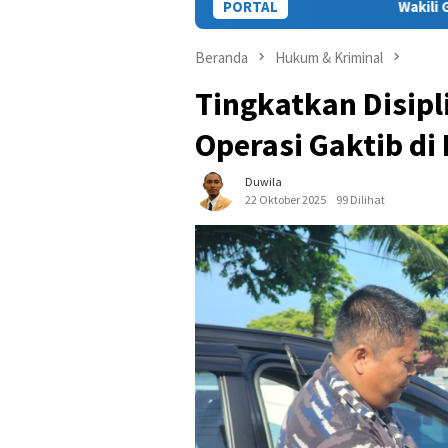
PORTAL
Wakili Gubernur, Staf Ahli Hadi
Beranda
Hukum & Kriminal
Tingkatkan Disipl
Operasi Gaktib di
Duwila
22 Oktober 2025
99 Dilihat