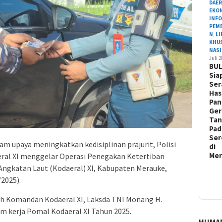
DAE
EKO
INF
PEM
N
,
L
KHU
NAS
Juli 
BU
Sia
Ser
Has
Pa
Ger
Ta
Pad
Ser
am upaya meningkatkan kedisiplinan prajurit, Polisi
di
Me
eral XI menggelar Operasi Penegakan Ketertiban
Angkatan Laut (Kodaeral) XI, Kabupaten Merauke,
/2025).
tah Komandan Kodaeral XI, Laksda TNI Monang H.
am kerja Pomal Kodaeral XI Tahun 2025.
HUMA