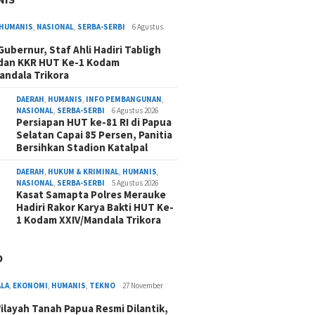
HUMANIS
,
NASIONAL
,
SERBA-SERBI
6 Agustus
 Gubernur, Staf Ahli Hadiri Tabligh
dan KKR HUT Ke-1 Kodam
andala Trikora
DAERAH
,
HUMANIS
,
INFO PEMBANGUNAN
,
NASIONAL
,
SERBA-SERBI
6 Agustus 2026
Persiapan HUT ke-81 RI di Papua
Selatan Capai 85 Persen, Panitia
Bersihkan Stadion Katalpal
DAERAH
,
HUKUM & KRIMINAL
,
HUMANIS
,
NASIONAL
,
SERBA-SERBI
5 Agustus 2026
Kasat Samapta Polres Merauke
Hadiri Rakor Karya Bakti HUT Ke-
1 Kodam XXIV/Mandala Trikora
O
ALA
,
EKONOMI
,
HUMANIS
,
TEKNO
27 November
ilayah Tanah Papua Resmi Dilantik,