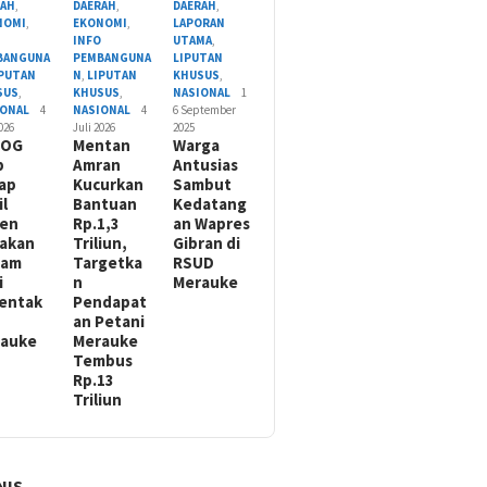
RAH
,
DAERAH
,
DAERAH
,
NOMI
,
EKONOMI
,
LAPORAN
O
INFO
UTAMA
,
BANGUNA
PEMBANGUNA
LIPUTAN
IPUTAN
N
,
LIPUTAN
KHUSUS
,
SUS
,
KHUSUS
,
NASIONAL
1
IONAL
4
NASIONAL
4
6 September
2026
Juli 2026
2025
LOG
Mentan
Warga
p
Amran
Antusias
ap
Kucurkan
Sambut
il
Bantuan
Kedatang
nen
Rp.1,3
an Wapres
akan
Triliun,
Gibran di
nam
Targetka
RSUD
i
n
Merauke
entak
Pendapat
an Petani
rauke
Merauke
Tembus
Rp.13
Triliun
NIS