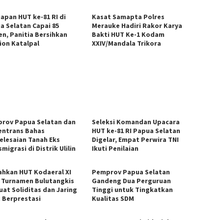
iapan HUT ke-81 RI di
Kasat Samapta Polres
a Selatan Capai 85
Merauke Hadiri Rakor Karya
en, Panitia Bersihkan
Bakti HUT Ke-1 Kodam
ion Katalpal
XXIV/Mandala Trikora
rov Papua Selatan dan
Seleksi Komandan Upacara
ntrans Bahas
HUT ke-81 RI Papua Selatan
elesaian Tanah Eks
Digelar, Empat Perwira TNI
migrasi di Distrik Ulilin
Ikuti Penilaian
ahkan HUT Kodaeral XI
Pemprov Papua Selatan
, Turnamen Bulutangkis
Gandeng Dua Perguruan
uat Soliditas dan Jaring
Tinggi untuk Tingkatkan
t Berprestasi
Kualitas SDM