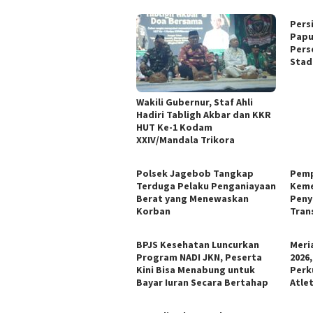
Pers
Papu
Pers
Stad
Wakili Gubernur, Staf Ahli
Hadiri Tabligh Akbar dan KKR
HUT Ke-1 Kodam
XXIV/Mandala Trikora
Polsek Jagebob Tangkap
Pemp
Terduga Pelaku Penganiayaan
Keme
Berat yang Menewaskan
Peny
Korban
Trans
BPJS Kesehatan Luncurkan
Meri
Program NADI JKN, Peserta
2026
Kini Bisa Menabung untuk
Perk
Bayar Iuran Secara Bertahap
Atle