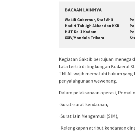
BACAAN LAINNYA
Wakili Gubernur, Staf Ahli
Pe
Hadiri Tabligh Akbar dan KKR
Pa
HUT Ke-1 Kodam
Pe
XXIV/Mandala Trikora
St
Kegiatan Gaktib bertujuan menegakk
tata tertib di lingkungan Kodaeral X
TNI AL wajib mematuhi hukum yang b
penyalahgunaan wewenang.
Dalam pelaksanaan operasi, Pomal m
· Surat-surat kendaraan,
· Surat Izin Mengemudi (SIM),
· Kelengkapan atribut kendaraan din