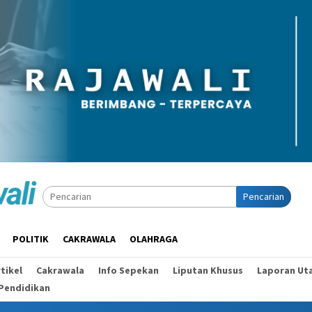
Pencarian
POLITIK
CAKRAWALA
OLAHRAGA
tikel
Cakrawala
Info Sepekan
Liputan Khusus
Laporan Ut
Pendidikan