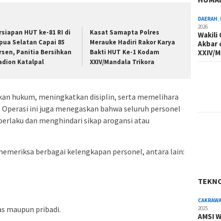
DAERAH
,
2026
rsiapan HUT ke-81 RI di
Kasat Samapta Polres
Wakili
pua Selatan Capai 85
Merauke Hadiri Rakor Karya
Akbar 
rsen, Panitia Bersihkan
Bakti HUT Ke-1 Kodam
XXIV/M
adion Katalpal
XXIV/Mandala Trikora
an hukum, meningkatkan disiplin, serta memelihara
I. Operasi ini juga menegaskan bahwa seluruh personel
erlaku dan menghindari sikap arogansi atau
emeriksa berbagai kelengkapan personel, antara lain:
TEKN
CAKRAW
as maupun pribadi.
2025
AMSI W