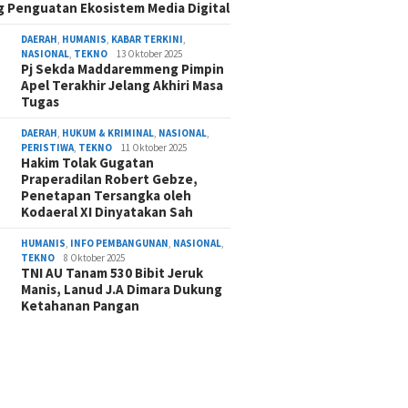
 Penguatan Ekosistem Media Digital
DAERAH
,
HUMANIS
,
KABAR TERKINI
,
NASIONAL
,
TEKNO
13 Oktober 2025
Pj Sekda Maddaremmeng Pimpin
Apel Terakhir Jelang Akhiri Masa
Tugas
DAERAH
,
HUKUM & KRIMINAL
,
NASIONAL
,
PERISTIWA
,
TEKNO
11 Oktober 2025
Hakim Tolak Gugatan
Praperadilan Robert Gebze,
Penetapan Tersangka oleh
Kodaeral XI Dinyatakan Sah
HUMANIS
,
INFO PEMBANGUNAN
,
NASIONAL
,
TEKNO
8 Oktober 2025
TNI AU Tanam 530 Bibit Jeruk
Manis, Lanud J.A Dimara Dukung
Ketahanan Pangan