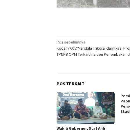
Navigasi
Pos sebelumnya
Kodam XXIV/Mandala Trikora Klarifikasi P
pos
TPNPB OPM Terkait Insiden Penembakan d
POS TERKAIT
Pers
Papu
Pers
Stad
Wakili Gubernur, Staf Ahli