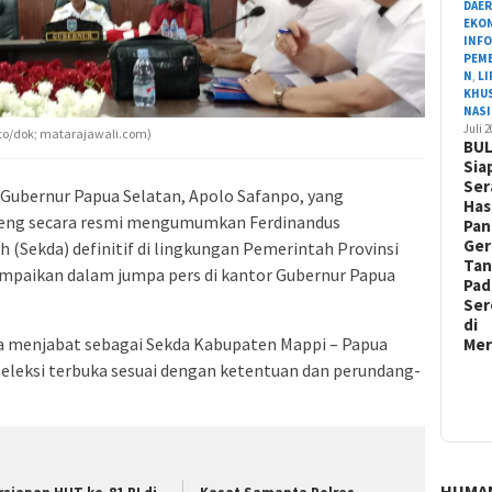
DAE
EKO
INF
PEM
N
,
L
KHU
NAS
Juli 
oto/dok; matarajawali.com)
BU
Sia
Ser
 Gubernur Papua Selatan, Apolo Safanpo, yang
Has
meng secara resmi mengumumkan Ferdinandus
Pa
Ger
 (Sekda) definitif di lingkungan Pemerintah Provinsi
Ta
mpaikan dalam jumpa pers di kantor Gubernur Papua
Pad
Ser
di
a menjabat sebagai Sekda Kabupaten Mappi – Papua
Me
 seleksi terbuka sesuai dengan ketentuan dan perundang-
HUMA