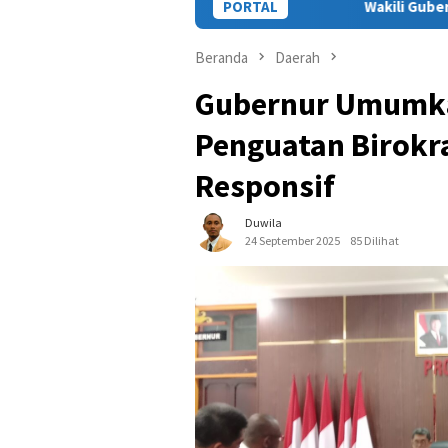
Wakili Gubernur, Staf Ahli Hadiri T
PORTAL
Beranda
Daerah
Gubernur Umumkan
Penguatan Birokra
Responsif
Duwila
24 September 2025
85 Dilihat