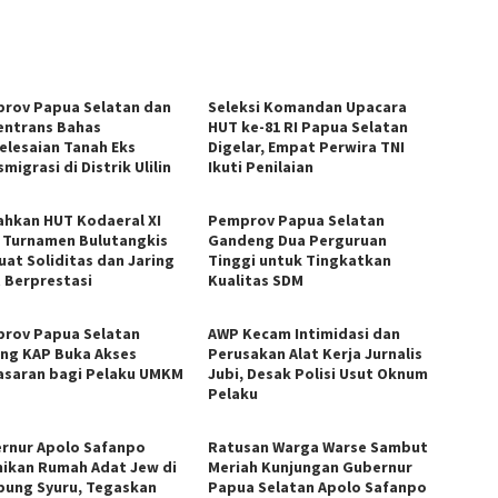
rov Papua Selatan dan
Seleksi Komandan Upacara
ntrans Bahas
HUT ke-81 RI Papua Selatan
elesaian Tanah Eks
Digelar, Empat Perwira TNI
migrasi di Distrik Ulilin
Ikuti Penilaian
ahkan HUT Kodaeral XI
Pemprov Papua Selatan
, Turnamen Bulutangkis
Gandeng Dua Perguruan
uat Soliditas dan Jaring
Tinggi untuk Tingkatkan
t Berprestasi
Kualitas SDM
rov Papua Selatan
AWP Kecam Intimidasi dan
ng KAP Buka Akses
Perusakan Alat Kerja Jurnalis
saran bagi Pelaku UMKM
Jubi, Desak Polisi Usut Oknum
Pelaku
rnur Apolo Safanpo
Ratusan Warga Warse Sambut
ikan Rumah Adat Jew di
Meriah Kunjungan Gubernur
ung Syuru, Tegaskan
Papua Selatan Apolo Safanpo