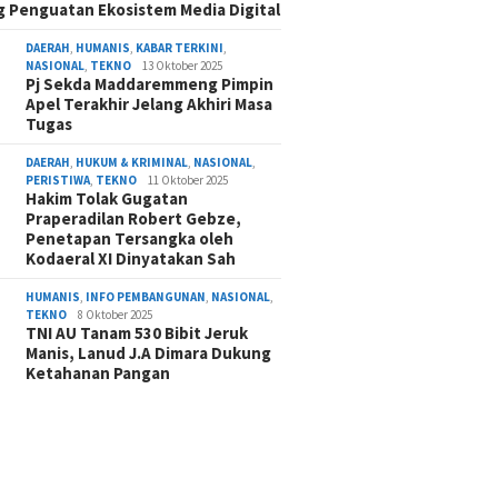
 Penguatan Ekosistem Media Digital
DAERAH
,
HUMANIS
,
KABAR TERKINI
,
NASIONAL
,
TEKNO
13 Oktober 2025
Pj Sekda Maddaremmeng Pimpin
Apel Terakhir Jelang Akhiri Masa
Tugas
DAERAH
,
HUKUM & KRIMINAL
,
NASIONAL
,
PERISTIWA
,
TEKNO
11 Oktober 2025
Hakim Tolak Gugatan
Praperadilan Robert Gebze,
Penetapan Tersangka oleh
Kodaeral XI Dinyatakan Sah
HUMANIS
,
INFO PEMBANGUNAN
,
NASIONAL
,
TEKNO
8 Oktober 2025
TNI AU Tanam 530 Bibit Jeruk
Manis, Lanud J.A Dimara Dukung
Ketahanan Pangan