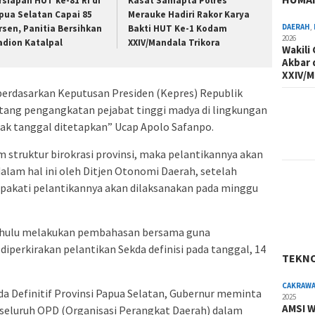
rsiapan HUT ke-81 RI di
Kasat Samapta Polres
pua Selatan Capai 85
Merauke Hadiri Rakor Karya
DAERAH
,
rsen, Panitia Bersihkan
Bakti HUT Ke-1 Kodam
2026
adion Katalpal
XXIV/Mandala Trikora
Wakili
Akbar 
XXIV/M
f berdasarkan Keputusan Presiden (Kepres) Republik
tang pengangkatan pejabat tinggi madya di lingkungan
ejak tanggal ditetapkan” Ucap Apolo Safanpo.
m struktur birokrasi provinsi, maka pelantikannya akan
alam hal ini oleh Ditjen Otonomi Daerah, setelah
pakati pelantikannya akan dilaksanakan pada minggu
 dahulu melakukan pembahasan bersama guna
iperkirakan pelantikan Sekda definisi pada tanggal, 14
TEKN
CAKRAW
 Definitif Provinsi Papua Selatan, Gubernur meminta
2025
AMSI W
 seluruh OPD (Organisasi Perangkat Daerah) dalam