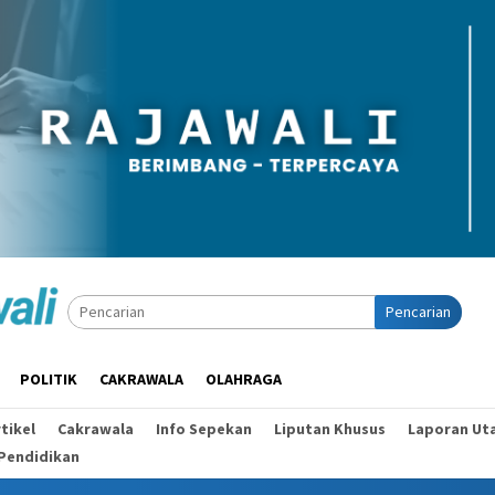
Pencarian
POLITIK
CAKRAWALA
OLAHRAGA
tikel
Cakrawala
Info Sepekan
Liputan Khusus
Laporan Ut
Pendidikan