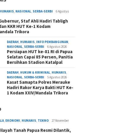
HUMANIS
,
NASIONAL
,
SERBA-SERBI
6 Agustus
 Gubernur, Staf Ahli Hadiri Tabligh
dan KKR HUT Ke-1 Kodam
andala Trikora
DAERAH
,
HUMANIS
,
INFO PEMBANGUNAN
,
NASIONAL
,
SERBA-SERBI
6 Agustus 2026
Persiapan HUT ke-81 RI di Papua
Selatan Capai 85 Persen, Panitia
Bersihkan Stadion Katalpal
DAERAH
,
HUKUM & KRIMINAL
,
HUMANIS
,
NASIONAL
,
SERBA-SERBI
5 Agustus 2026
Kasat Samapta Polres Merauke
Hadiri Rakor Karya Bakti HUT Ke-
1 Kodam XXIV/Mandala Trikora
O
ALA
,
EKONOMI
,
HUMANIS
,
TEKNO
27 November
ilayah Tanah Papua Resmi Dilantik,