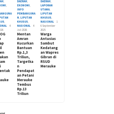
RAH
,
DAERAH
,
DAERAH
,
NOMI
,
EKONOMI
,
LAPORAN
O
INFO
UTAMA
,
BANGUNA
PEMBANGUNA
LIPUTAN
IPUTAN
N
,
LIPUTAN
KHUSUS
,
SUS
,
KHUSUS
,
NASIONAL
1
IONAL
4
NASIONAL
4
6 September
2026
Juli 2026
2025
LOG
Mentan
Warga
p
Amran
Antusias
ap
Kucurkan
Sambut
il
Bantuan
Kedatang
nen
Rp.1,3
an Wapres
akan
Triliun,
Gibran di
nam
Targetka
RSUD
i
n
Merauke
entak
Pendapat
an Petani
rauke
Merauke
Tembus
Rp.13
Triliun
NIS