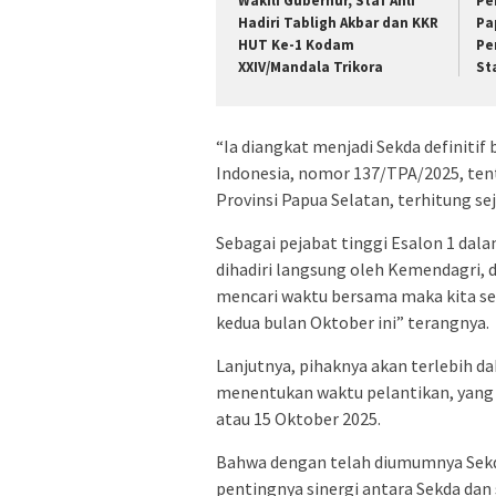
Wakili Gubernur, Staf Ahli
Pe
Hadiri Tabligh Akbar dan KKR
Pa
HUT Ke-1 Kodam
Pe
XXIV/Mandala Trikora
St
“Ia diangkat menjadi Sekda definiti
Indonesia, nomor 137/TPA/2025, ten
Provinsi Papua Selatan, terhitung s
Sebagai pejabat tinggi Esalon 1 dala
dihadiri langsung oleh Kemendagri, d
mencari waktu bersama maka kita se
kedua bulan Oktober ini” terangnya.
Lanjutnya, pihaknya akan terlebih
menentukan waktu pelantikan, yang d
atau 15 Oktober 2025.
Bahwa dengan telah diumumnya Sekda
pentingnya sinergi antara Sekda dan