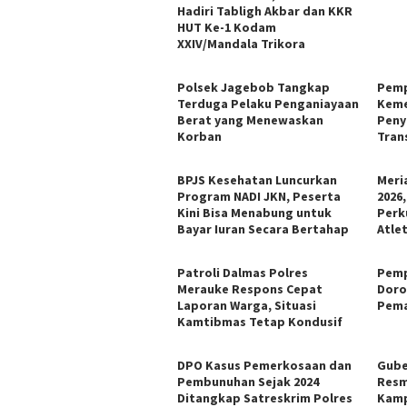
Hadiri Tabligh Akbar dan KKR
HUT Ke-1 Kodam
XXIV/Mandala Trikora
Polsek Jagebob Tangkap
Pemp
Terduga Pelaku Penganiayaan
Keme
Berat yang Menewaskan
Peny
Korban
Trans
BPJS Kesehatan Luncurkan
Meri
Program NADI JKN, Peserta
2026
Kini Bisa Menabung untuk
Perk
Bayar Iuran Secara Bertahap
Atle
Patroli Dalmas Polres
Pemp
Merauke Respons Cepat
Doro
Laporan Warga, Situasi
Pema
Kamtibmas Tetap Kondusif
DPO Kasus Pemerkosaan dan
Gube
Pembunuhan Sejak 2024
Resm
Ditangkap Satreskrim Polres
Kamp