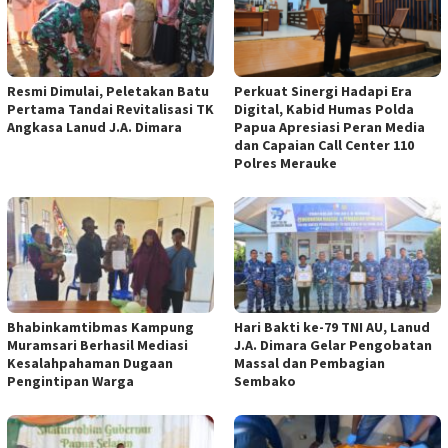
Resmi Dimulai, Peletakan Batu
Perkuat Sinergi Hadapi Era
Pertama Tandai Revitalisasi TK
Digital, Kabid Humas Polda
Angkasa Lanud J.A. Dimara
Papua Apresiasi Peran Media
dan Capaian Call Center 110
Polres Merauke
Bhabinkamtibmas Kampung
Hari Bakti ke-79 TNI AU, Lanud
Muramsari Berhasil Mediasi
J.A. Dimara Gelar Pengobatan
Kesalahpahaman Dugaan
Massal dan Pembagian
Pengintipan Warga
Sembako