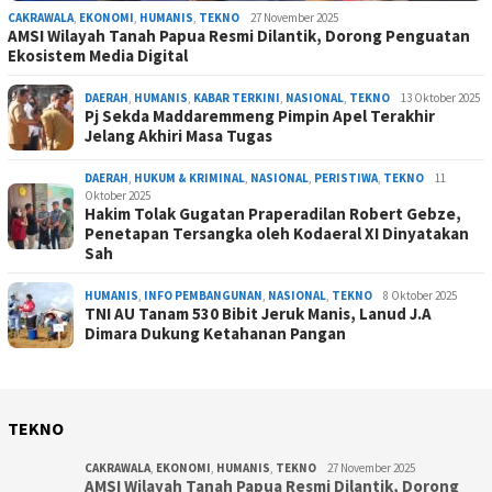
CAKRAWALA
,
EKONOMI
,
HUMANIS
,
TEKNO
27 November 2025
AMSI Wilayah Tanah Papua Resmi Dilantik, Dorong Penguatan
Ekosistem Media Digital
DAERAH
,
HUMANIS
,
KABAR TERKINI
,
NASIONAL
,
TEKNO
13 Oktober 2025
Pj Sekda Maddaremmeng Pimpin Apel Terakhir
Jelang Akhiri Masa Tugas
DAERAH
,
HUKUM & KRIMINAL
,
NASIONAL
,
PERISTIWA
,
TEKNO
11
Oktober 2025
Hakim Tolak Gugatan Praperadilan Robert Gebze,
Penetapan Tersangka oleh Kodaeral XI Dinyatakan
Sah
HUMANIS
,
INFO PEMBANGUNAN
,
NASIONAL
,
TEKNO
8 Oktober 2025
TNI AU Tanam 530 Bibit Jeruk Manis, Lanud J.A
Dimara Dukung Ketahanan Pangan
TEKNO
CAKRAWALA
,
EKONOMI
,
HUMANIS
,
TEKNO
27 November 2025
AMSI Wilayah Tanah Papua Resmi Dilantik, Dorong