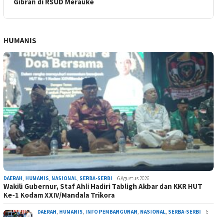
Gibran di RSUD Merauke
HUMANIS
DAERAH
,
HUMANIS
,
NASIONAL
,
SERBA-SERBI
6 Agustus 2026
Wakili Gubernur, Staf Ahli Hadiri Tabligh Akbar dan KKR HUT
Ke-1 Kodam XXIV/Mandala Trikora
DAERAH
,
HUMANIS
,
INFO PEMBANGUNAN
,
NASIONAL
,
SERBA-SERBI
6