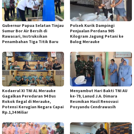
Gubernur Papua Selatan Tinjau
Polsek Kurik Dampingi
Sumur Bor Air Bersih di
Penjualan Perdana 905
Rawasari, Instruksikan
Kilogram Jagung Petani ke
Penambahan Tiga Titik Baru
Bulog Merauke
Kodaeral XI TNI AL Merauke
Menyambut Hari Bakti TNI AU
Gagalkan Peredaran 94 Dus
ke-79, Lanud J.A. Dimara
Rokok Ilegal di Merauke,
Resmikan Hasil Renovasi
Potensi Kerugian Negara Capai
Posyandu Cendrawasih
Rp.1,34 Miliar