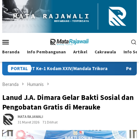
Loncat
ke
konten
Menu
Mobile
Beranda
Info Pembangunan
Artikel
Cakrawala
Info S
odam XXIV/Mandala Trikora
PORTAL
Persiapan HUT ke-81 RI di Papua
Beranda
Humanis
Lanud J.A. Dimara Gelar Bakti Sosial dan
Pengobatan Gratis di Merauke
MATA RAJAWALI
31 Maret 2026
71 Dilihat