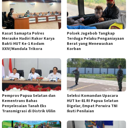
Kasat Samapta Polres
Polsek Jagebob Tangkap
Merauke Hadiri Rakor Karya
Terduga Pelaku Penganiayaan
Bakti HUT Ke-1 Kodam
Berat yang Menewaskan
XXIV/Mandala Trikora
Korban
Pemprov Papua Selatan dan
Seleksi Komandan Upacara
Kementrans Bahas
HUT ke-81 RI Papua Selatan
Penyelesaian Tanah Eks
Digelar, Empat Perwira TNI
Transmigrasi di Distrik Ulilin
Ikuti Penilaian