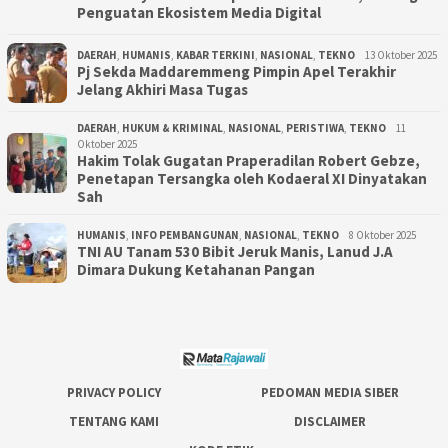
Penguatan Ekosistem Media Digital
DAERAH
,
HUMANIS
,
KABAR TERKINI
,
NASIONAL
,
TEKNO
13 Oktober 2025
Pj Sekda Maddaremmeng Pimpin Apel Terakhir
Jelang Akhiri Masa Tugas
DAERAH
,
HUKUM & KRIMINAL
,
NASIONAL
,
PERISTIWA
,
TEKNO
11
Oktober 2025
Hakim Tolak Gugatan Praperadilan Robert Gebze,
Penetapan Tersangka oleh Kodaeral XI Dinyatakan
Sah
HUMANIS
,
INFO PEMBANGUNAN
,
NASIONAL
,
TEKNO
8 Oktober 2025
TNI AU Tanam 530 Bibit Jeruk Manis, Lanud J.A
Dimara Dukung Ketahanan Pangan
PRIVACY POLICY
PEDOMAN MEDIA SIBER
TENTANG KAMI
DISCLAIMER