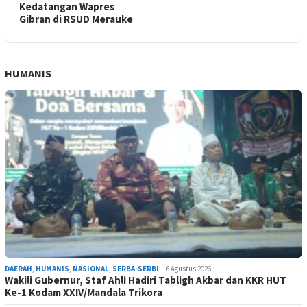
Kedatangan Wapres
Gibran di RSUD Merauke
HUMANIS
DAERAH
,
HUMANIS
,
NASIONAL
,
SERBA-SERBI
6 Agustus 2026
Wakili Gubernur, Staf Ahli Hadiri Tabligh Akbar dan KKR HUT
Ke-1 Kodam XXIV/Mandala Trikora