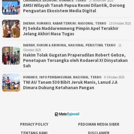
CAKRAWALA
,
EKONOMI
,
HUMANIS
,
TEKNO
27 November 2025
AMSI Wilayah Tanah Papua Resmi Dilantik, Dorong
Penguatan Ekosistem Media Digital
DAERAH
,
HUMANIS
,
KABAR TERKINI
,
NASIONAL
,
TEKNO
13 Oktober 2025
Pj Sekda Maddaremmeng Pimpin Apel Terakhir
Jelang Akhiri Masa Tugas
DAERAH
,
HUKUM & KRIMINAL
,
NASIONAL
,
PERISTIWA
,
TEKNO
11
Oktober 2025
Hakim Tolak Gugatan Praperadilan Robert Gebze,
Penetapan Tersangka oleh Kodaeral XI Dinyatakan
Sah
HUMANIS
,
INFO PEMBANGUNAN
,
NASIONAL
,
TEKNO
8 Oktober 2025
TNI AU Tanam 530 Bibit Jeruk Manis, Lanud J.A
Dimara Dukung Ketahanan Pangan
PRIVACY POLICY
PEDOMAN MEDIA SIBER
TENTANG KAMI
DISCLAIMER