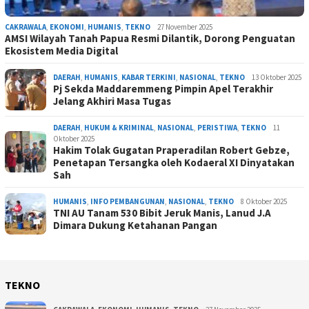
CAKRAWALA
,
EKONOMI
,
HUMANIS
,
TEKNO
27 November 2025
AMSI Wilayah Tanah Papua Resmi Dilantik, Dorong Penguatan
Ekosistem Media Digital
DAERAH
,
HUMANIS
,
KABAR TERKINI
,
NASIONAL
,
TEKNO
13 Oktober 2025
Pj Sekda Maddaremmeng Pimpin Apel Terakhir
Jelang Akhiri Masa Tugas
DAERAH
,
HUKUM & KRIMINAL
,
NASIONAL
,
PERISTIWA
,
TEKNO
11
Oktober 2025
Hakim Tolak Gugatan Praperadilan Robert Gebze,
Penetapan Tersangka oleh Kodaeral XI Dinyatakan
Sah
HUMANIS
,
INFO PEMBANGUNAN
,
NASIONAL
,
TEKNO
8 Oktober 2025
TNI AU Tanam 530 Bibit Jeruk Manis, Lanud J.A
Dimara Dukung Ketahanan Pangan
TEKNO