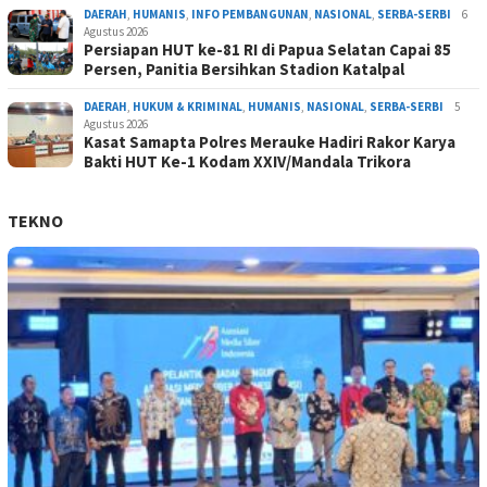
DAERAH
,
HUMANIS
,
INFO PEMBANGUNAN
,
NASIONAL
,
SERBA-SERBI
6
Agustus 2026
Persiapan HUT ke-81 RI di Papua Selatan Capai 85
Persen, Panitia Bersihkan Stadion Katalpal
DAERAH
,
HUKUM & KRIMINAL
,
HUMANIS
,
NASIONAL
,
SERBA-SERBI
5
Agustus 2026
Kasat Samapta Polres Merauke Hadiri Rakor Karya
Bakti HUT Ke-1 Kodam XXIV/Mandala Trikora
TEKNO