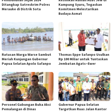
Pembunuhan Sejak 2024
Resmikan Rumah Adat Jew di
Ditangkap Satreskrim Polres
Kampung Syuru, Tegaskan
Merauke di Distrik Sota
Komitmen Melestarikan
Budaya Asmat
Ratusan Warga Warse Sambut
Thomas Eppe Safanpo Usulkan
Meriah Kunjungan Gubernur
Rp 100 Miliar untuk Tuntaskan
Papua Selatan Apolo Safanpo
Jembatan Agats–Ewer
Personel Gabungan Buka Aksi
Gubernur Papua Selatan
Pemalangan di Dinas
Targetkan Ruas Jalan Kantor