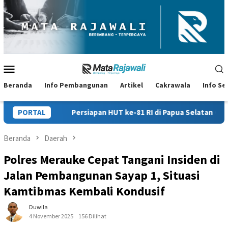
Loncat
ke
konten
Menu
Mobile
Beranda
Info Pembangunan
Artikel
Cakrawala
Info S
iapan HUT ke-81 RI di Papua Selatan Capai 85 Persen, Panitia Ber
PORTAL
Beranda
Daerah
Polres Merauke Cepat Tangani Insiden di
Jalan Pembangunan Sayap 1, Situasi
Kamtibmas Kembali Kondusif
Duwila
4 November 2025
156 Dilihat