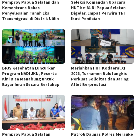
Pemprov Papua Selatan dan
Seleksi Komandan Upacara
Kementrans Bahas
HUT ke-81 RI Papua Selatan
Penyelesaian Tanah Eks
Digelar, Empat Perwira TNI
Transmigrasi di Distrik Ulilin
Ikuti Penilaian
BPJS Kesehatan Luncurkan
Meriahkan HUT Kodaeral XI
Program NADI JKN, Peserta
2026, Turnamen Bulutangkis
Kini Bisa Menabung untuk
Perkuat Soliditas dan Jaring
Bayar Iuran Secara Bertahap
Atlet Berprestasi
Pemprov Papua Selatan
Patroli Dalmas Polres Merauke