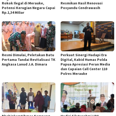
Rokok Ilegal di Merauke,
Resmikan Hasil Renovasi
Potensi Kerugian Negara Capai
Posyandu Cendrawasih
Rp.1,34 Miliar
Resmi Dimulai, Peletakan Batu
Perkuat Sinergi Hadapi Era
Pertama Tandai Revitalisasi TK
Digital, Kabid Humas Polda
Angkasa Lanud J.A. Dimara
Papua Apresiasi Peran Media
dan Capaian Call Center 110
Polres Merauke
Bhabinkamtibmas Kampung
Hadiri Silaturahmi LDII,