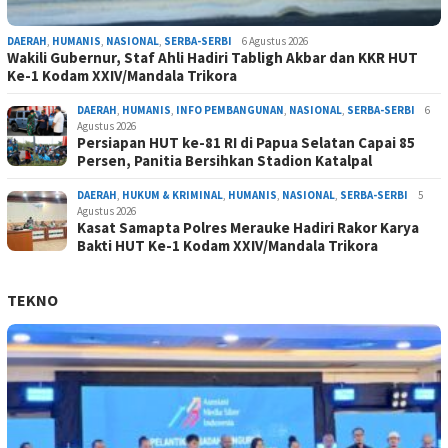
DAERAH
,
HUMANIS
,
NASIONAL
,
SERBA-SERBI
6 Agustus 2026
Wakili Gubernur, Staf Ahli Hadiri Tabligh Akbar dan KKR HUT
Ke-1 Kodam XXIV/Mandala Trikora
DAERAH
,
HUMANIS
,
INFO PEMBANGUNAN
,
NASIONAL
,
SERBA-SERBI
6
Agustus 2026
Persiapan HUT ke-81 RI di Papua Selatan Capai 85
Persen, Panitia Bersihkan Stadion Katalpal
DAERAH
,
HUKUM & KRIMINAL
,
HUMANIS
,
NASIONAL
,
SERBA-SERBI
5
Agustus 2026
Kasat Samapta Polres Merauke Hadiri Rakor Karya
Bakti HUT Ke-1 Kodam XXIV/Mandala Trikora
TEKNO