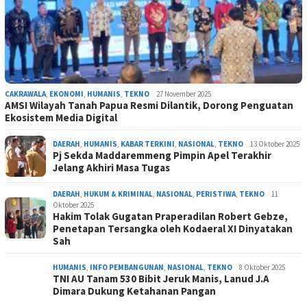
CAKRAWALA
,
EKONOMI
,
HUMANIS
,
TEKNO
27 November 2025
AMSI Wilayah Tanah Papua Resmi Dilantik, Dorong Penguatan
Ekosistem Media Digital
DAERAH
,
HUMANIS
,
KABAR TERKINI
,
NASIONAL
,
TEKNO
13 Oktober 2025
Pj Sekda Maddaremmeng Pimpin Apel Terakhir
Jelang Akhiri Masa Tugas
DAERAH
,
HUKUM & KRIMINAL
,
NASIONAL
,
PERISTIWA
,
TEKNO
11
Oktober 2025
Hakim Tolak Gugatan Praperadilan Robert Gebze,
Penetapan Tersangka oleh Kodaeral XI Dinyatakan
Sah
HUMANIS
,
INFO PEMBANGUNAN
,
NASIONAL
,
TEKNO
8 Oktober 2025
TNI AU Tanam 530 Bibit Jeruk Manis, Lanud J.A
Dimara Dukung Ketahanan Pangan