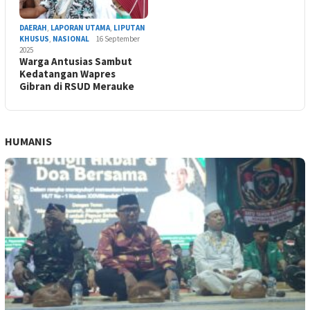
DAERAH
,
LAPORAN UTAMA
,
LIPUTAN
KHUSUS
,
NASIONAL
16 September
2025
Warga Antusias Sambut
Kedatangan Wapres
Gibran di RSUD Merauke
HUMANIS