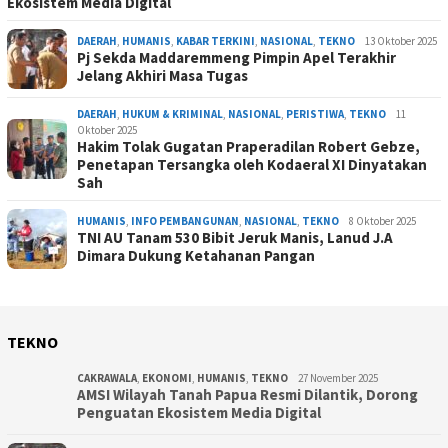
Ekosistem Media Digital
DAERAH
,
HUMANIS
,
KABAR TERKINI
,
NASIONAL
,
TEKNO
13 Oktober 2025
Pj Sekda Maddaremmeng Pimpin Apel Terakhir
Jelang Akhiri Masa Tugas
DAERAH
,
HUKUM & KRIMINAL
,
NASIONAL
,
PERISTIWA
,
TEKNO
11
Oktober 2025
Hakim Tolak Gugatan Praperadilan Robert Gebze,
Penetapan Tersangka oleh Kodaeral XI Dinyatakan
Sah
HUMANIS
,
INFO PEMBANGUNAN
,
NASIONAL
,
TEKNO
8 Oktober 2025
TNI AU Tanam 530 Bibit Jeruk Manis, Lanud J.A
Dimara Dukung Ketahanan Pangan
TEKNO
CAKRAWALA
,
EKONOMI
,
HUMANIS
,
TEKNO
27 November 2025
AMSI Wilayah Tanah Papua Resmi Dilantik, Dorong
Penguatan Ekosistem Media Digital