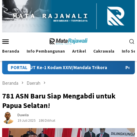
Loncat
ke
konten
Menu
Mobile
Beranda
Info Pembangunan
Artikel
Cakrawala
Info S
Kodam XXIV/Mandala Trikora
PORTAL
Persiapan HUT ke-81 RI di Pap
Beranda
Daerah
781 ASN Baru Siap Mengabdi untuk
Papua Selatan!
Duwila
19 Juli 2025
186 Dilihat