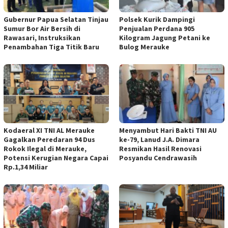
Gubernur Papua Selatan Tinjau
Polsek Kurik Dampingi
Sumur Bor Air Bersih di
Penjualan Perdana 905
Rawasari, Instruksikan
Kilogram Jagung Petani ke
Penambahan Tiga Titik Baru
Bulog Merauke
Kodaeral XI TNI AL Merauke
Menyambut Hari Bakti TNI AU
Gagalkan Peredaran 94 Dus
ke-79, Lanud J.A. Dimara
Rokok Ilegal di Merauke,
Resmikan Hasil Renovasi
Potensi Kerugian Negara Capai
Posyandu Cendrawasih
Rp.1,34 Miliar