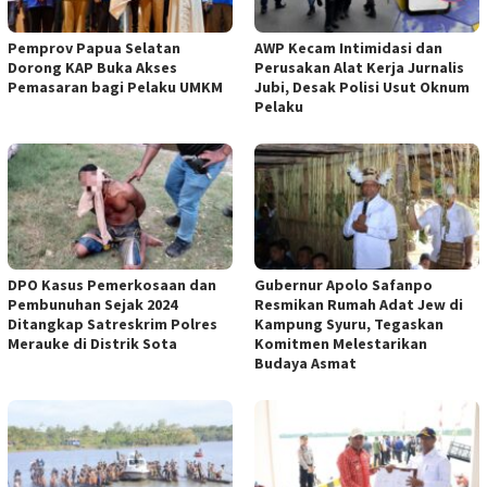
Pemprov Papua Selatan
AWP Kecam Intimidasi dan
Dorong KAP Buka Akses
Perusakan Alat Kerja Jurnalis
Pemasaran bagi Pelaku UMKM
Jubi, Desak Polisi Usut Oknum
Pelaku
DPO Kasus Pemerkosaan dan
Gubernur Apolo Safanpo
Pembunuhan Sejak 2024
Resmikan Rumah Adat Jew di
Ditangkap Satreskrim Polres
Kampung Syuru, Tegaskan
Merauke di Distrik Sota
Komitmen Melestarikan
Budaya Asmat