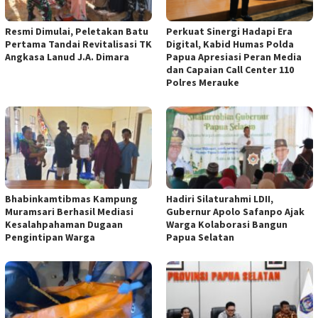
Resmi Dimulai, Peletakan Batu
Perkuat Sinergi Hadapi Era
Pertama Tandai Revitalisasi TK
Digital, Kabid Humas Polda
Angkasa Lanud J.A. Dimara
Papua Apresiasi Peran Media
dan Capaian Call Center 110
Polres Merauke
Bhabinkamtibmas Kampung
Hadiri Silaturahmi LDII,
Muramsari Berhasil Mediasi
Gubernur Apolo Safanpo Ajak
Kesalahpahaman Dugaan
Warga Kolaborasi Bangun
Pengintipan Warga
Papua Selatan