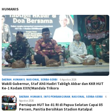
HUMANIS
DAERAH
,
HUMANIS
,
NASIONAL
,
SERBA-SERBI
6 Agustus 2026
Wakili Gubernur, Staf Ahli Hadiri Tabligh Akbar dan KKR HUT
Ke-1 Kodam XXIV/Mandala Trikora
DAERAH
,
HUMANIS
,
INFO PEMBANGUNAN
,
NASIONAL
,
SERBA-SERBI
6
Agustus 2026
Persiapan HUT ke-81 RI di Papua Selatan Capai 85
Persen, Panitia Bersihkan Stadion Katalpal