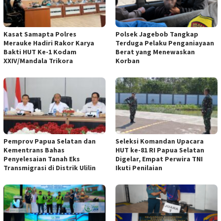
Kasat Samapta Polres
Polsek Jagebob Tangkap
Merauke Hadiri Rakor Karya
Terduga Pelaku Penganiayaan
Bakti HUT Ke-1 Kodam
Berat yang Menewaskan
XXIV/Mandala Trikora
Korban
Pemprov Papua Selatan dan
Seleksi Komandan Upacara
Kementrans Bahas
HUT ke-81 RI Papua Selatan
Penyelesaian Tanah Eks
Digelar, Empat Perwira TNI
Transmigrasi di Distrik Ulilin
Ikuti Penilaian