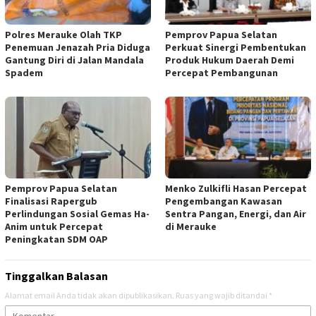
Polres Merauke Olah TKP
Pemprov Papua Selatan
Penemuan Jenazah Pria Diduga
Perkuat Sinergi Pembentukan
Gantung Diri di Jalan Mandala
Produk Hukum Daerah Demi
Spadem
Percepat Pembangunan
Pemprov Papua Selatan
Menko Zulkifli Hasan Percepat
Finalisasi Rapergub
Pengembangan Kawasan
Perlindungan Sosial Gemas Ha-
Sentra Pangan, Energi, dan Air
Anim untuk Percepat
di Merauke
Peningkatan SDM OAP
Tinggalkan Balasan
Alamat email Anda tidak akan dipublikasikan.
Ruas yang wajib ditandai
*