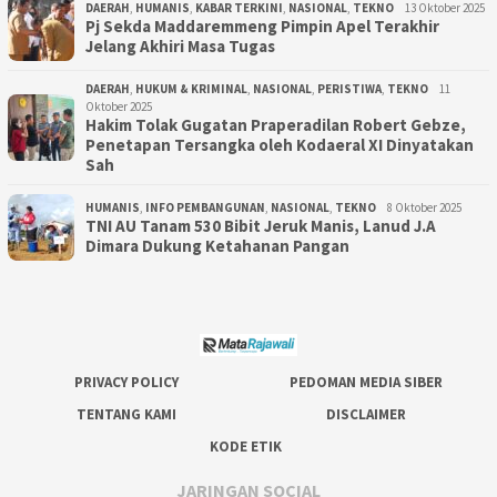
DAERAH
,
HUMANIS
,
KABAR TERKINI
,
NASIONAL
,
TEKNO
13 Oktober 2025
Pj Sekda Maddaremmeng Pimpin Apel Terakhir
Jelang Akhiri Masa Tugas
DAERAH
,
HUKUM & KRIMINAL
,
NASIONAL
,
PERISTIWA
,
TEKNO
11
Oktober 2025
Hakim Tolak Gugatan Praperadilan Robert Gebze,
Penetapan Tersangka oleh Kodaeral XI Dinyatakan
Sah
HUMANIS
,
INFO PEMBANGUNAN
,
NASIONAL
,
TEKNO
8 Oktober 2025
TNI AU Tanam 530 Bibit Jeruk Manis, Lanud J.A
Dimara Dukung Ketahanan Pangan
PRIVACY POLICY
PEDOMAN MEDIA SIBER
TENTANG KAMI
DISCLAIMER
KODE ETIK
JARINGAN SOCIAL