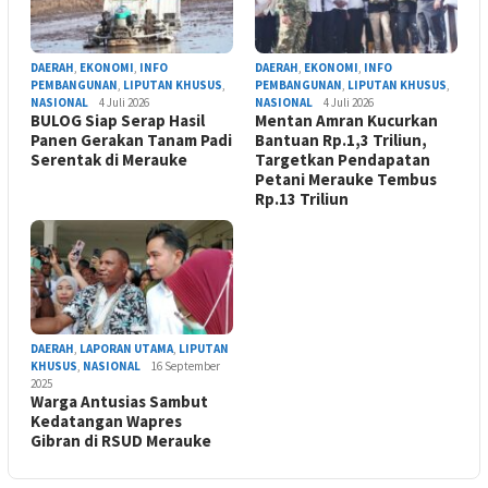
DAERAH
,
EKONOMI
,
INFO
DAERAH
,
EKONOMI
,
INFO
PEMBANGUNAN
,
LIPUTAN KHUSUS
,
PEMBANGUNAN
,
LIPUTAN KHUSUS
,
NASIONAL
4 Juli 2026
NASIONAL
4 Juli 2026
BULOG Siap Serap Hasil
Mentan Amran Kucurkan
Panen Gerakan Tanam Padi
Bantuan Rp.1,3 Triliun,
Serentak di Merauke
Targetkan Pendapatan
Petani Merauke Tembus
Rp.13 Triliun
DAERAH
,
LAPORAN UTAMA
,
LIPUTAN
KHUSUS
,
NASIONAL
16 September
2025
Warga Antusias Sambut
Kedatangan Wapres
Gibran di RSUD Merauke