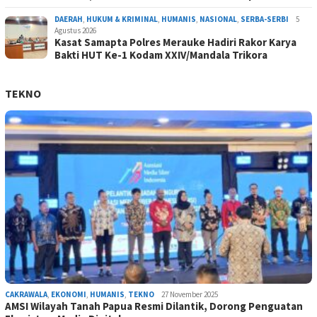
DAERAH
,
HUKUM & KRIMINAL
,
HUMANIS
,
NASIONAL
,
SERBA-SERBI
5
Agustus 2026
Kasat Samapta Polres Merauke Hadiri Rakor Karya
Bakti HUT Ke-1 Kodam XXIV/Mandala Trikora
TEKNO
CAKRAWALA
,
EKONOMI
,
HUMANIS
,
TEKNO
27 November 2025
AMSI Wilayah Tanah Papua Resmi Dilantik, Dorong Penguatan