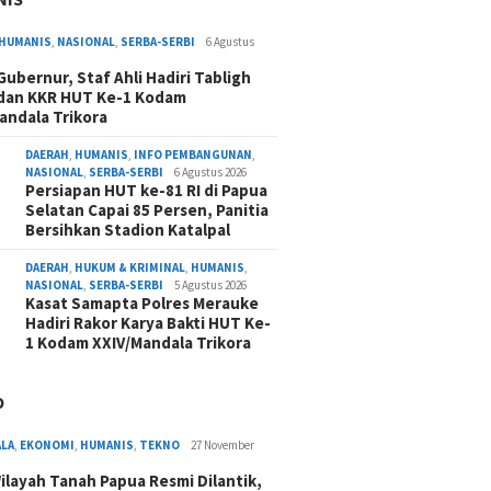
HUMANIS
,
NASIONAL
,
SERBA-SERBI
6 Agustus
 Gubernur, Staf Ahli Hadiri Tabligh
dan KKR HUT Ke-1 Kodam
andala Trikora
DAERAH
,
HUMANIS
,
INFO PEMBANGUNAN
,
NASIONAL
,
SERBA-SERBI
6 Agustus 2026
Persiapan HUT ke-81 RI di Papua
Selatan Capai 85 Persen, Panitia
Bersihkan Stadion Katalpal
DAERAH
,
HUKUM & KRIMINAL
,
HUMANIS
,
NASIONAL
,
SERBA-SERBI
5 Agustus 2026
Kasat Samapta Polres Merauke
Hadiri Rakor Karya Bakti HUT Ke-
1 Kodam XXIV/Mandala Trikora
O
ALA
,
EKONOMI
,
HUMANIS
,
TEKNO
27 November
ilayah Tanah Papua Resmi Dilantik,