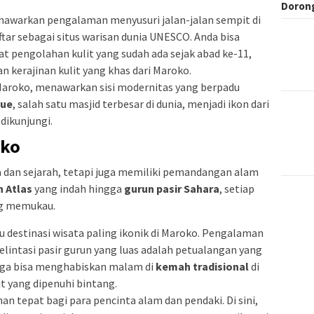
Dorong
menawarkan pengalaman menyusuri jalan-jalan sempit di
aftar sebagai situs warisan dunia UNESCO. Anda bisa
at pengolahan kulit yang sudah ada sejak abad ke-11,
 kerajinan kulit yang khas dari Maroko.
i Maroko, menawarkan sisi modernitas yang berpadu
que
, salah satu masjid terbesar di dunia, menjadi ikon dari
dikunjungi.
oko
a dan sejarah, tetapi juga memiliki pemandangan alam
 Atlas
yang indah hingga
gurun pasir Sahara
, setiap
ng memukau.
u destinasi wisata paling ikonik di Maroko. Pengalaman
lintasi pasir gurun yang luas adalah petualangan yang
juga bisa menghabiskan malam di
kemah tradisional
di
t yang dipenuhi bintang.
han tepat bagi para pencinta alam dan pendaki. Di sini,