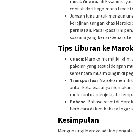
musik
Gnaoua
di Essaouira ya
contoh dari bagaimana tradisi 
Jangan lupa untuk mengunjungi
kerajinan tangan khas Maroko 
perhiasan
. Pasar-pasar ini 
suasana yang benar-benar oten
Tips Liburan ke Maro
Cuaca
: Maroko memiliki iklim
pakaian yang sesuai dengan mu
sementara musim dingin di peg
Transportasi
: Maroko memilik
antar kota biasanya memakan
mobil untuk menjelajahi tempa
Bahasa
: Bahasa resmi di Maro
berbicara dalam bahasa Inggri
Kesimpulan
Mengunjungi Maroko adalah pengalam