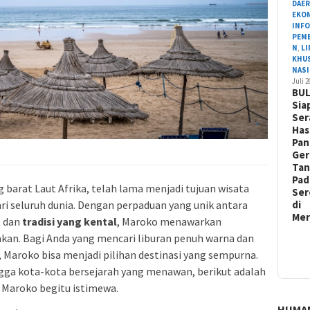
DAE
EKO
INF
PEM
N
,
L
KHU
NAS
Juli 
BU
Sia
Ser
Has
Pa
Ger
Ta
Pad
g barat Laut Afrika, telah lama menjadi tujuan wisata
Ser
di
ri seluruh dunia. Dengan perpaduan yang unik antara
Me
, dan
tradisi yang kental
, Maroko menawarkan
kan. Bagi Anda yang mencari liburan penuh warna dan
aroko bisa menjadi pilihan destinasi yang sempurna.
ingga kota-kota bersejarah yang menawan, berikut adalah
 Maroko begitu istimewa.
HUMA