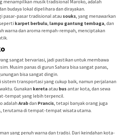
ng menampilkan musik tradisional Maroko, adalah
dan budaya lokal dipelihara dan dirayakan.
 pasar-pasar tradisional atau
souks
, yang menawarkan
seperti
karpet berbulu
,
lampu gantung tembaga
, dan
penuh warna dan aroma rempah-rempah, menciptakan
tik.
ko
 yang sangat bervariasi, jadi pastikan untuk membawa
sim. Musim panas di gurun Sahara bisa sangat panas,
unungan bisa sangat dingin.
i sistem transportasi yang cukup baik, namun perjalanan
 waktu. Gunakan
kereta
atau
bus
antar kota, dan sewa
t-tempat yang lebih terpencil.
ko adalah
Arab
dan
Prancis
, tetapi banyak orang juga
s, terutama di tempat-tempat wisata utama.
an yang penuh warna dan tradisi. Dari keindahan kota-