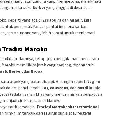
di sepanjang jalur gunung yang mempesona, menikmati
i dengan suku-suku
Berber
yang tinggal di desa-desa
roko, seperti yang ada di
Essaouira
dan
Agadir
, juga
 untuk bersantai. Pantai-pantai ini menawarkan
, serta suasana yang lebih santai untuk menikmati
 Tradisi Maroko
 keindahan alamnya, tetapi juga pengalaman mendalam
a. Maroko memiliki sejarah yang panjang, dipengaruhi
Arab
,
Berber
, dan
Eropa
.
 satu aspek yang patut dicicipi. Hidangan seperti
tagine
ak dalam panci tanah liat),
couscous
, dan
pastilla
(pie
pedas) adalah sajian khas yang mencerminkan perpaduan
g menjadi ciri khas kuliner Maroko.
aya tarik tersendiri. Festival
Marrakesh International
film-film terbaik dari seluruh dunia atau festival