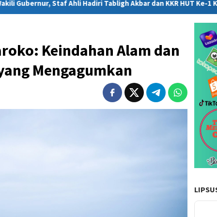
li Hadiri Tabligh Akbar dan KKR HUT Ke-1 Kodam XXIV/Mandala Tri
aroko: Keindahan Alam dan
i yang Mengagumkan
LIPSU