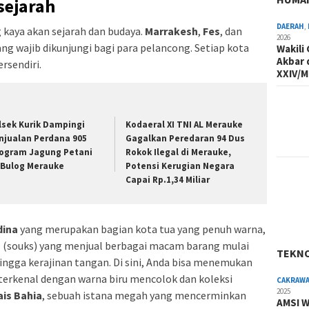
sejarah
DAERAH
,
 kaya akan sejarah dan budaya.
Marrakesh
,
Fes
, dan
2026
ng wajib dikunjungi bagi para pelancong. Setiap kota
Wakili
Akbar 
rsendiri.
XXIV/M
lsek Kurik Dampingi
Kodaeral XI TNI AL Merauke
njualan Perdana 905
Gagalkan Peredaran 94 Dus
logram Jagung Petani
Rokok Ilegal di Merauke,
 Bulog Merauke
Potensi Kerugian Negara
Capai Rp.1,34 Miliar
ina
yang merupakan bagian kota tua yang penuh warna,
l (souks) yang menjual berbagai macam barang mulai
TEKN
ingga kerajinan tangan. Di sini, Anda bisa menemukan
terkenal dengan warna biru mencolok dan koleksi
CAKRAW
2025
ais Bahia
, sebuah istana megah yang mencerminkan
AMSI W