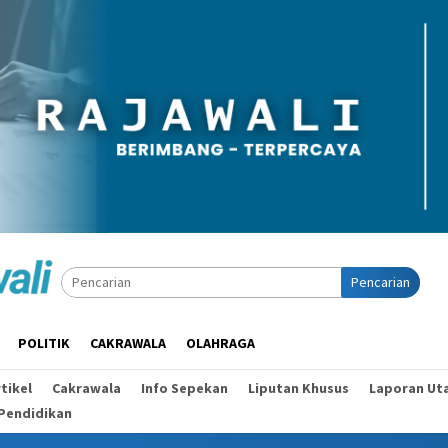
Pencarian
POLITIK
CAKRAWALA
OLAHRAGA
tikel
Cakrawala
Info Sepekan
Liputan Khusus
Laporan Ut
Pendidikan