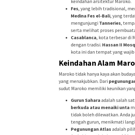
keindahan arsitektur Maroko.
Fes
, yang lebih tradisional, 
Medina Fes el-Bali
, yang terd
mengunjungi
Tanneries
, temp
serta melihat proses pembuatan
Casablanca
, kota terbesar d
dengan tradisi.
Hassan II Mos
kota ini dan tempat yang wajib 
Keindahan Alam Mar
Maroko tidak hanya kaya akan buday
yang menakjubkan. Dari
pegunungan
sudut Maroko memiliki keunikan ya
Gurun Sahara
adalah salah sat
berkuda atau menaiki unta
me
tidak boleh dilewatkan. Anda 
tengah gurun, menikmati langi
Pegunungan Atlas
adalah pili