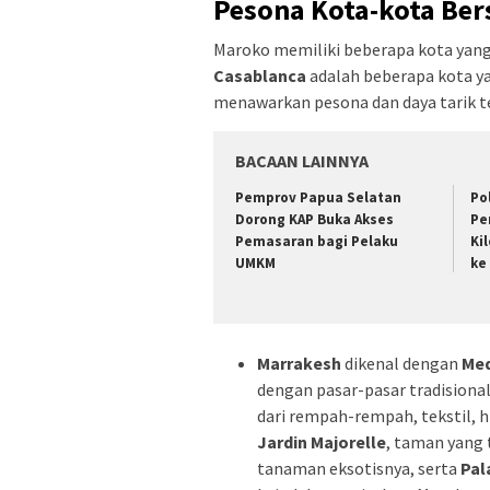
Pesona Kota-kota Ber
Maroko memiliki beberapa kota yang
Casablanca
adalah beberapa kota ya
menawarkan pesona dan daya tarik te
BACAAN LAINNYA
Pemprov Papua Selatan
Po
Dorong KAP Buka Akses
Pe
Pemasaran bagi Pelaku
Ki
UMKM
ke
Marrakesh
dikenal dengan
Med
dengan pasar-pasar tradisiona
dari rempah-rempah, tekstil, h
Jardin Majorelle
, taman yang 
tanaman eksotisnya, serta
Pal