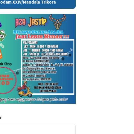
kora
Persiapan HUT ke-81 RI di Papua Selatan Capai 85 Pe
S