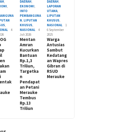
RAH
,
DAERAH
,
DAERAH
,
NOMI
,
EKONOMI
,
LAPORAN
O
INFO
UTAMA
,
BANGUNA
PEMBANGUNA
LIPUTAN
IPUTAN
N
,
LIPUTAN
KHUSUS
,
SUS
,
KHUSUS
,
NASIONAL
1
IONAL
4
NASIONAL
4
6 September
2026
Juli 2026
2025
LOG
Mentan
Warga
p
Amran
Antusias
ap
Kucurkan
Sambut
il
Bantuan
Kedatang
nen
Rp.1,3
an Wapres
akan
Triliun,
Gibran di
nam
Targetka
RSUD
i
n
Merauke
entak
Pendapat
an Petani
rauke
Merauke
Tembus
Rp.13
Triliun
NIS