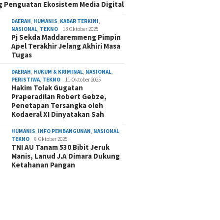
 Penguatan Ekosistem Media Digital
DAERAH
,
HUMANIS
,
KABAR TERKINI
,
NASIONAL
,
TEKNO
13 Oktober 2025
Pj Sekda Maddaremmeng Pimpin
Apel Terakhir Jelang Akhiri Masa
Tugas
DAERAH
,
HUKUM & KRIMINAL
,
NASIONAL
,
PERISTIWA
,
TEKNO
11 Oktober 2025
Hakim Tolak Gugatan
Praperadilan Robert Gebze,
Penetapan Tersangka oleh
Kodaeral XI Dinyatakan Sah
HUMANIS
,
INFO PEMBANGUNAN
,
NASIONAL
,
TEKNO
8 Oktober 2025
TNI AU Tanam 530 Bibit Jeruk
Manis, Lanud J.A Dimara Dukung
Ketahanan Pangan