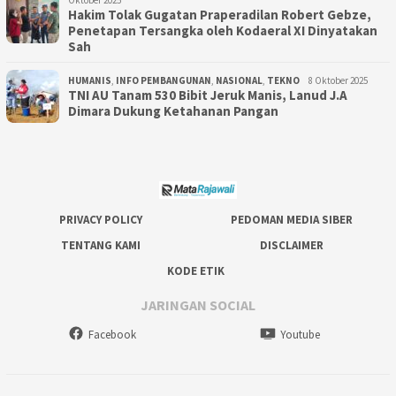
Hakim Tolak Gugatan Praperadilan Robert Gebze,
Penetapan Tersangka oleh Kodaeral XI Dinyatakan
Sah
HUMANIS
,
INFO PEMBANGUNAN
,
NASIONAL
,
TEKNO
8 Oktober 2025
TNI AU Tanam 530 Bibit Jeruk Manis, Lanud J.A
Dimara Dukung Ketahanan Pangan
PRIVACY POLICY
PEDOMAN MEDIA SIBER
TENTANG KAMI
DISCLAIMER
KODE ETIK
JARINGAN SOCIAL
Facebook
Youtube