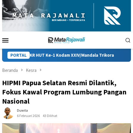
Loncat
ke
konten
Menu
Mobile
HUT Ke-1 Kodam XXIV/Mandala Trikora
PORTAL
Persiapan HUT ke-81 
Beranda
Kesra
HIPMI Papua Selatan Resmi Dilantik,
Fokus Kawal Program Lumbung Pangan
Nasional
Duwila
6 Februari 2026
43 Dilihat