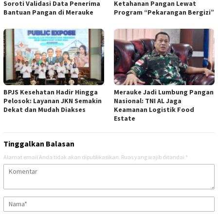
Soroti Validasi Data Penerima
Ketahanan Pangan Lewat
Bantuan Pangan di Merauke
Program “Pekarangan Bergizi”
BPJS Kesehatan Hadir Hingga
Merauke Jadi Lumbung Pangan
Pelosok: Layanan JKN Semakin
Nasional: TNI AL Jaga
Dekat dan Mudah Diakses
Keamanan Logistik Food
Estate
Tinggalkan Balasan
Alamat email Anda tidak akan dipublikasikan.
Ruas yang wajib ditandai
*