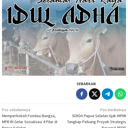
SEBARKAN
Navigasi
Pos sebelumnya
Pos berikutnya
Memperkokoh Fondasi Bangsa,
SEKDA Papua Selatan Ajak HIPMI
pos
MPR RI Gelar Sosialisasi 4 Pilar di
Tangkap Peluang Proyek Strategis
Papua Selatan
Nasional (PSN)