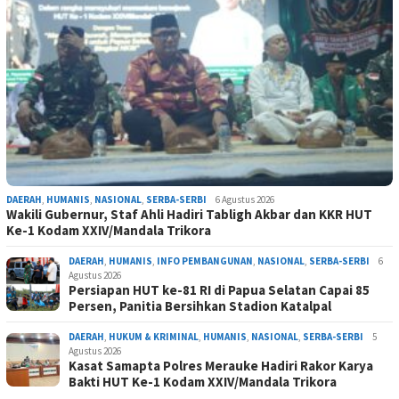
DAERAH
,
HUMANIS
,
NASIONAL
,
SERBA-SERBI
6 Agustus 2026
Wakili Gubernur, Staf Ahli Hadiri Tabligh Akbar dan KKR HUT
Ke-1 Kodam XXIV/Mandala Trikora
DAERAH
,
HUMANIS
,
INFO PEMBANGUNAN
,
NASIONAL
,
SERBA-SERBI
6
Agustus 2026
Persiapan HUT ke-81 RI di Papua Selatan Capai 85
Persen, Panitia Bersihkan Stadion Katalpal
DAERAH
,
HUKUM & KRIMINAL
,
HUMANIS
,
NASIONAL
,
SERBA-SERBI
5
Agustus 2026
Kasat Samapta Polres Merauke Hadiri Rakor Karya
Bakti HUT Ke-1 Kodam XXIV/Mandala Trikora