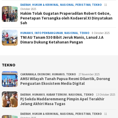
DAERAH
,
HUKUM & KRIMINAL
,
NASIONAL
,
PERISTIWA
,
TEKNO
11
Oktober 2025
Hakim Tolak Gugatan Praperadilan Robert Gebze,
Penetapan Tersangka oleh Kodaeral XI Dinyatakan
Sah
HUMANIS
,
INFO PEMBANGUNAN
,
NASIONAL
,
TEKNO
8 Oktober 2025
TNI AU Tanam 530 Bibit Jeruk Manis, Lanud J.A
Dimara Dukung Ketahanan Pangan
TEKNO
CAKRAWALA
,
EKONOMI
,
HUMANIS
,
TEKNO
27 November 2025
AMSI Wilayah Tanah Papua Resmi Dilantik, Dorong
Penguatan Ekosistem Media Digital
DAERAH
,
HUMANIS
,
KABAR TERKINI
,
NASIONAL
,
TEKNO
13 Oktober 2025
Pj Sekda Maddaremmeng Pimpin Apel Terakhir
Jelang Akhiri Masa Tugas
DAERAH
,
HUKUM & KRIMINAL
,
NASIONAL
,
PERISTIWA
,
TEKNO
11
Oktober 2025