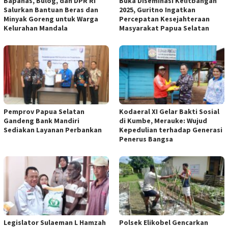
Bapanas, Bulog, dan DPR RI
Buka Diseminasi Kelitbangan
Salurkan Bantuan Beras dan
2025, Guritno Ingatkan
Minyak Goreng untuk Warga
Percepatan Kesejahteraan
Kelurahan Mandala
Masyarakat Papua Selatan
Pemprov Papua Selatan
Kodaeral XI Gelar Bakti Sosial
Gandeng Bank Mandiri
di Kumbe, Merauke: Wujud
Sediakan Layanan Perbankan
Kepedulian terhadap Generasi
Penerus Bangsa
Legislator Sulaeman L Hamzah
Polsek Elikobel Gencarkan