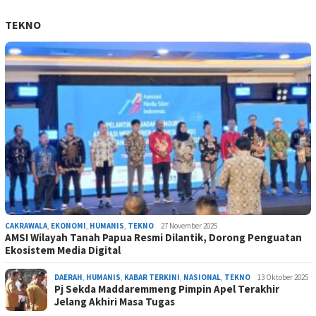
TEKNO
CAKRAWALA
,
EKONOMI
,
HUMANIS
,
TEKNO
27 November 2025
AMSI Wilayah Tanah Papua Resmi Dilantik, Dorong Penguatan
Ekosistem Media Digital
DAERAH
,
HUMANIS
,
KABAR TERKINI
,
NASIONAL
,
TEKNO
13 Oktober 2025
Pj Sekda Maddaremmeng Pimpin Apel Terakhir
Jelang Akhiri Masa Tugas