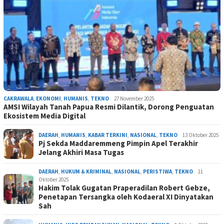
CAKRAWALA
,
EKONOMI
,
HUMANIS
,
TEKNO
27 November 2025
AMSI Wilayah Tanah Papua Resmi Dilantik, Dorong Penguatan
Ekosistem Media Digital
DAERAH
,
HUMANIS
,
KABAR TERKINI
,
NASIONAL
,
TEKNO
13 Oktober 2025
Pj Sekda Maddaremmeng Pimpin Apel Terakhir
Jelang Akhiri Masa Tugas
DAERAH
,
HUKUM & KRIMINAL
,
NASIONAL
,
PERISTIWA
,
TEKNO
11
Oktober 2025
Hakim Tolak Gugatan Praperadilan Robert Gebze,
Penetapan Tersangka oleh Kodaeral XI Dinyatakan
Sah