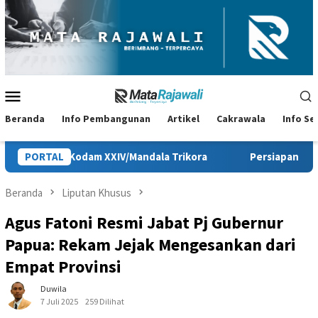
Loncat
ke
konten
Menu
Mobile
Beranda
Info Pembangunan
Artikel
Cakrawala
Info S
Kodam XXIV/Mandala Trikora
PORTAL
Persiapan HUT ke-81 RI di Pap
Beranda
Liputan Khusus
Agus Fatoni Resmi Jabat Pj Gubernur
Papua: Rekam Jejak Mengesankan dari
Empat Provinsi
Duwila
7 Juli 2025
259 Dilihat