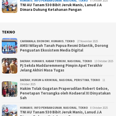
HUMANIS
,
INFO PEMBANGUNAN
,
NASIONAL
,
TEKNO
8 Oktober 2025
TNI AU Tanam 530 Bibit Jeruk Manis, Lanud J.A
Dimara Dukung Ketahanan Pangan
TEKNO
CAKRAWALA
,
EKONOMI
,
HUMANIS
,
TEKNO
27 November 2025
AMSI Wilayah Tanah Papua Resmi Dilantik, Dorong
Penguatan Ekosistem Media Digital
DAERAH
,
HUMANIS
,
KABAR TERKINI
,
NASIONAL
,
TEKNO
13 Oktober 2025
Pj Sekda Maddaremmeng Pimpin Apel Terakhir
Jelang Akhiri Masa Tugas
DAERAH
,
HUKUM & KRIMINAL
,
NASIONAL
,
PERISTIWA
,
TEKNO
11
Oktober 2025
Hakim Tolak Gugatan Praperadilan Robert Gebze,
Penetapan Tersangka oleh Kodaeral XI Dinyatakan
Sah
HUMANIS
,
INFO PEMBANGUNAN
,
NASIONAL
,
TEKNO
8 Oktober 2025
TNI AU Tanam 530 Bibit Jeruk Manis, Lanud J.A