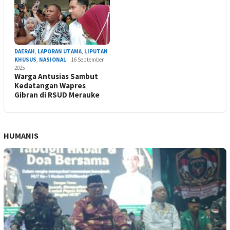
DAERAH
,
LAPORAN UTAMA
,
LIPUTAN
KHUSUS
,
NASIONAL
16 September
2025
Warga Antusias Sambut
Kedatangan Wapres
Gibran di RSUD Merauke
HUMANIS