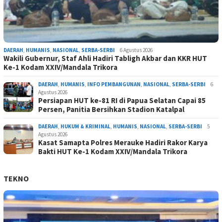
DAERAH
,
HUMANIS
,
NASIONAL
,
SERBA-SERBI
6 Agustus 2026
Wakili Gubernur, Staf Ahli Hadiri Tabligh Akbar dan KKR HUT
Ke-1 Kodam XXIV/Mandala Trikora
DAERAH
,
HUMANIS
,
INFO PEMBANGUNAN
,
NASIONAL
,
SERBA-SERBI
6
Agustus 2026
Persiapan HUT ke-81 RI di Papua Selatan Capai 85
Persen, Panitia Bersihkan Stadion Katalpal
DAERAH
,
HUKUM & KRIMINAL
,
HUMANIS
,
NASIONAL
,
SERBA-SERBI
5
Agustus 2026
Kasat Samapta Polres Merauke Hadiri Rakor Karya
Bakti HUT Ke-1 Kodam XXIV/Mandala Trikora
TEKNO